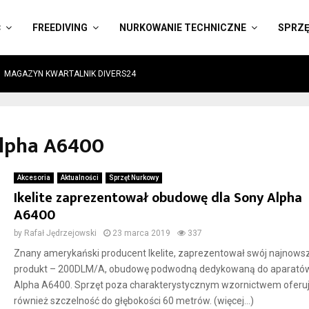
Ć
FREEDIVING
NURKOWANIE TECHNICZNE
SPRZ
MAGAZYN KWARTALNIK DIVERS24
Alpha A6400
Akcesoria
Aktualności
Sprzęt Nurkowy
Ikelite zaprezentował obudowę dla Sony Alpha
A6400
by
Rafał Jędrzejowski
23 marca 2019
337
Znany amerykański producent Ikelite, zaprezentował swój najnows
produkt – 200DLM/A, obudowę podwodną dedykowaną do aparató
Alpha A6400. Sprzęt poza charakterystycznym wzornictwem oferu
również szczelność do głębokości 60 metrów. (więcej…)