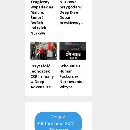
Tragiczny
Nurkowa
Wypadek na
przygoda w
Malcie:
Deep Dive
Śmierć
Dubai –
Dwóch
prestiżowy...
Polskich
Nurków
Przyszłość
Szkolenie z
jednostek
Human
CCR i zmiany
Factors w
w Deep
Nurkowaniu i
Adventure...
Wizyta...
Dołącz |
Informacje 24/7 |