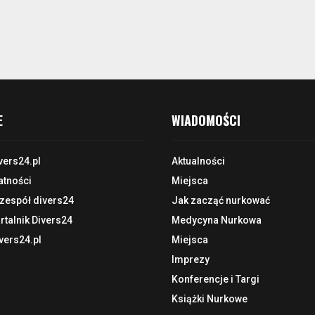
E
WIADOMOŚCI
vers24.pl
Aktualności
atności
Miejsca
 zespół divers24
Jak zacząć nurkować
talnik Divers24
Medycyna Nurkowa
vers24.pl
Miejsca
Imprezy
Konferencje i Targi
Książki Nurkowe