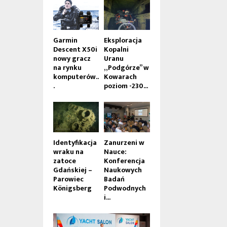
Garmin
Eksploracja
Descent X50i
Kopalni
nowy gracz
Uranu
na rynku
„Podgórze” w
komputerów..
Kowarach
.
poziom -230...
Identyfikacja
Zanurzeni w
wraku na
Nauce:
zatoce
Konferencja
Gdańskiej –
Naukowych
Parowiec
Badań
Königsberg
Podwodnych
i...