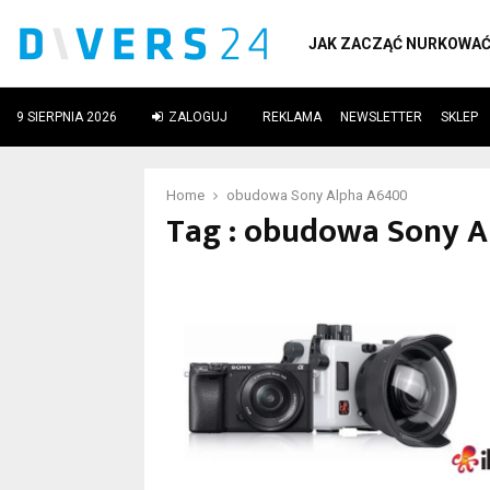
JAK ZACZĄĆ NURKOWA
9 SIERPNIA 2026
ZALOGUJ
REKLAMA
NEWSLETTER
SKLEP
ube
Home
obudowa Sony Alpha A6400
Tag : obudowa Sony 