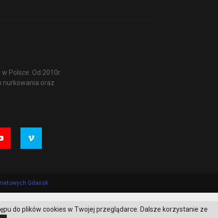
w Polsce. Od 2010r.
m nurkowania oraz
ernetowych Gdańsk
tępu do plików cookies w Twojej przeglądarce. Dalsze korzystanie ze