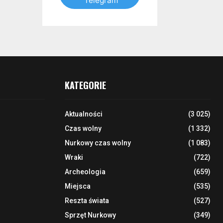
Telegram
KATEGORIE
Aktualności
(3 025)
Czas wolny
(1 332)
Nurkowy czas wolny
(1 083)
Wraki
(722)
Archeologia
(659)
Miejsca
(535)
Reszta świata
(527)
Sprzęt Nurkowy
(349)