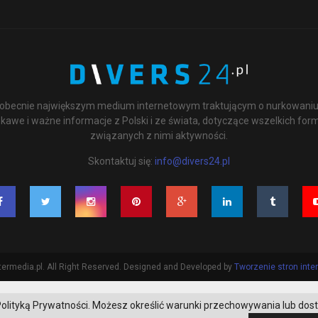
st obecnie największym medium internetowym traktującym o nurkowaniu 
kawe i ważne informacje z Polski i ze świata, dotyczące wszelkich for
związanych z nimi aktywności.
Skontaktuj się:
info@divers24.pl
ermedia.pl. All Right Reserved. Designed and Developed by
Tworzenie stron int
 z Polityką Prywatności. Możesz określić warunki przechowywania lub dos