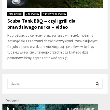
Aktualności
Czas wolny
Nurkowy czas wolny
Scuba Tank BBQ – czyli grill dla
prawdziwego nurka – video
Podróżując po świecie (oraz surfując w necie), możemy
zetknąć się z rzeczami dosyć niezwykłymi i zaskakującymi.
Często są one wynikiem wielkiej pasji, jaka tkwi w twórcy
tudzież właścicielu takiego przedmiotu. Dlatego dziś
postanowiliśmy zaprezentować sprzęt,...
S
e
a
S
r
-- Reklama --
c
E
h