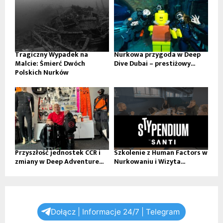
Tragiczny Wypadek na
Nurkowa przygoda w Deep
Malcie: Śmierć Dwóch
Dive Dubai – prestiżowy...
Polskich Nurków
Przyszłość jednostek CCR i
Szkolenie z Human Factors w
zmiany w Deep Adventure...
Nurkowaniu i Wizyta...
Dołącz | Informacje 24/7 | Telegram