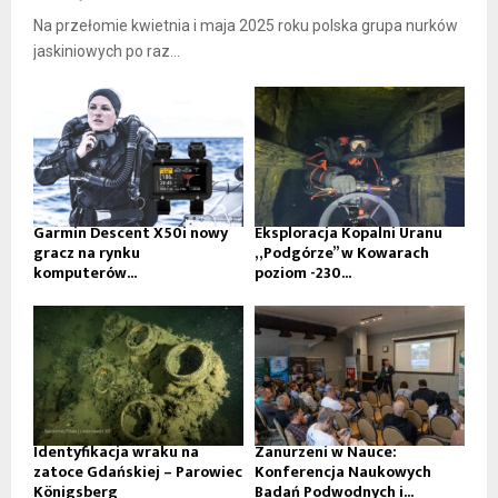
Na przełomie kwietnia i maja 2025 roku polska grupa nurków
jaskiniowych po raz...
Garmin Descent X50i nowy
Eksploracja Kopalni Uranu
gracz na rynku
„Podgórze” w Kowarach
komputerów...
poziom -230...
Identyfikacja wraku na
Zanurzeni w Nauce:
zatoce Gdańskiej – Parowiec
Konferencja Naukowych
Königsberg
Badań Podwodnych i...