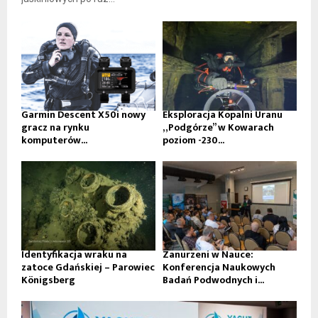
Garmin Descent X50i nowy
Eksploracja Kopalni Uranu
gracz na rynku
„Podgórze” w Kowarach
komputerów...
poziom -230...
Identyfikacja wraku na
Zanurzeni w Nauce:
zatoce Gdańskiej – Parowiec
Konferencja Naukowych
Königsberg
Badań Podwodnych i...