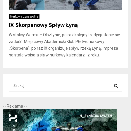
Nurkowy czas wolny
IX Skorpenowy Spływ Łyną
W stolicy Warmii – Olsztynie, po raz kolejny tradycji stanie się
zadość. Miejscowy Akademicki Klub Płetwonurkowy
„Skorpena”, po raz IX organizuje spływ rzeką Łyną. Impreza
na stałe wpisała się w nurkowy kalendarz i z roku...
S
e
a
S
r
-- Reklama --
c
E
h
f
A
o