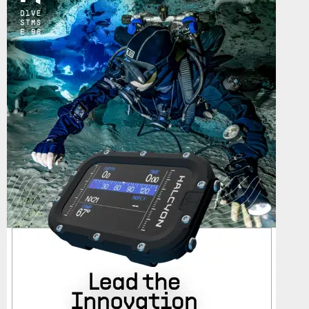
A
o
r
R
:
C
H