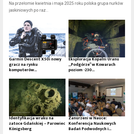
Na przełomie kwietnia i maja 2025 roku polska grupa nurków
jaskiniowych po raz...
Garmin Descent X50i nowy
Eksploracja Kopalni Uranu
gracz na rynku
„Podgórze” w Kowarach
komputerów...
poziom -230...
Identyfikacja wraku na
Zanurzeni w Nauce:
zatoce Gdańskiej – Parowiec
Konferencja Naukowych
Königsberg
Badań Podwodnych i...