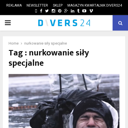
REKLAMA
NEWSLETTER
SKLEP
MAGAZYN KWARTALNIK DIVERS24
FACEBOOK
TWITTER
INSTAGRAM
PINTEREST
GOOGLE
LINKEDIN
TUMBLR
YOUTUBE
VIMEO
PRIMARY
ube
MENU
Home
nurkowanie siły specjalne
Tag : nurkowanie siły
specjalne