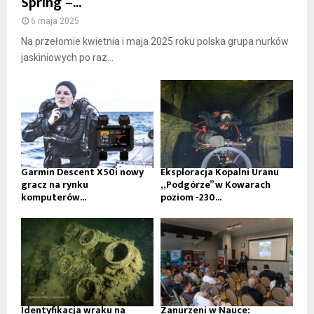
Spring –...
6 maja 2025
Na przełomie kwietnia i maja 2025 roku polska grupa nurków
jaskiniowych po raz...
Garmin Descent X50i nowy
Eksploracja Kopalni Uranu
gracz na rynku
„Podgórze” w Kowarach
komputerów...
poziom -230...
Identyfikacja wraku na
Zanurzeni w Nauce: