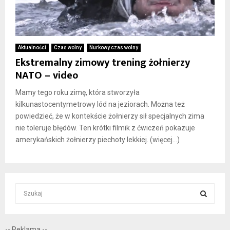
Aktualności
Czas wolny
Nurkowy czas wolny
Ekstremalny zimowy trening żołnierzy
NATO – video
Mamy tego roku zimę, która stworzyła
kilkunastocentymetrowy lód na jeziorach. Można też
powiedzieć, że w kontekście żołnierzy sił specjalnych zima
nie toleruje błędów. Ten krótki filmik z ćwiczeń pokazuje
amerykańskich żołnierzy piechoty lekkiej. (więcej…)
S
e
a
S
r
-- Reklama --