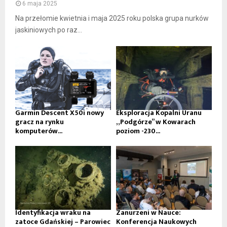
6 maja 2025
Na przełomie kwietnia i maja 2025 roku polska grupa nurków
jaskiniowych po raz...
Garmin Descent X50i nowy
Eksploracja Kopalni Uranu
gracz na rynku
„Podgórze” w Kowarach
komputerów...
poziom -230...
Identyfikacja wraku na
Zanurzeni w Nauce:
zatoce Gdańskiej – Parowiec
Konferencja Naukowych