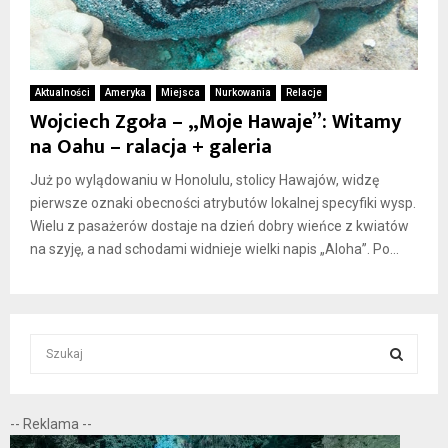
Aktualności
Ameryka
Miejsca
Nurkowania
Relacje
Wojciech Zgoła – „Moje Hawaje”: Witamy
na Oahu – ralacja + galeria
Już po wylądowaniu w Honolulu, stolicy Hawajów, widzę
pierwsze oznaki obecności atrybutów lokalnej specyfiki wysp.
Wielu z pasażerów dostaje na dzień dobry wieńce z kwiatów
na szyję, a nad schodami widnieje wielki napis „Aloha”. Po...
S
e
a
S
r
-- Reklama --
c
E