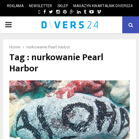
REKLAMA
NEWSLETTER
SKLEP
MAGAZYN KWARTALNIK DIVERS24
FACEBOOK
TWITTER
INSTAGRAM
PINTEREST
GOOGLE
LINKEDIN
TUMBLR
YOUTUBE
VIMEO
PRIMARY
ube
MENU
Home
nurkowanie Pearl Harbor
Tag : nurkowanie Pearl
Harbor