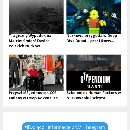
Tragiczny Wypadek na
Nurkowa przygoda w Deep
Malcie: Śmierć Dwóch
Dive Dubai – prestiżowy...
Polskich Nurków
Przyszłość jednostek CCR i
Szkolenie z Human Factors w
zmiany w Deep Adventure...
Nurkowaniu i Wizyta...
Dołącz | Informacje 24/7 | Telegram