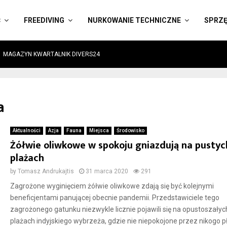
Ć
FREEDIVING
NURKOWANIE TECHNICZNE
SPRZ
MAGAZYN KWARTALNIK DIVERS24
a
Aktualności
Azja
Fauna
Miejsca
Środowisko
Żółwie oliwkowe w spokoju gniazdują na pustyc
plażach
by
Tomasz Andrukajtis
31 marca 2020
291
Zagrożone wyginięciem żółwie oliwkowe zdają się być kolejnymi
beneficjentami panującej obecnie pandemii. Przedstawiciele tego
zagrożonego gatunku niezwykle licznie pojawili się na opustoszałyc
plażach indyjskiego wybrzeża, gdzie nie niepokojone przez nikogo p