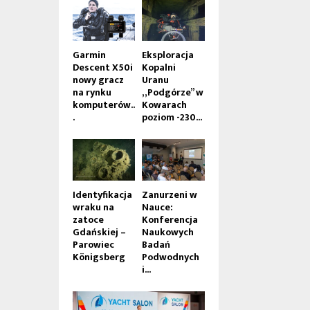
Garmin
Eksploracja
Descent X50i
Kopalni
nowy gracz
Uranu
na rynku
„Podgórze” w
komputerów..
Kowarach
.
poziom -230...
Identyfikacja
Zanurzeni w
wraku na
Nauce:
zatoce
Konferencja
Gdańskiej –
Naukowych
Parowiec
Badań
Königsberg
Podwodnych
i...