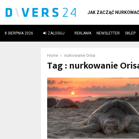
JAK ZACZĄĆ NURKOWA
8 SIERPNIA 2026
ZALOGUJ
REKLAMA
NEWSLETTER
SKLEP
ube
Home
nurkowanie Orisa
Tag : nurkowanie Oris