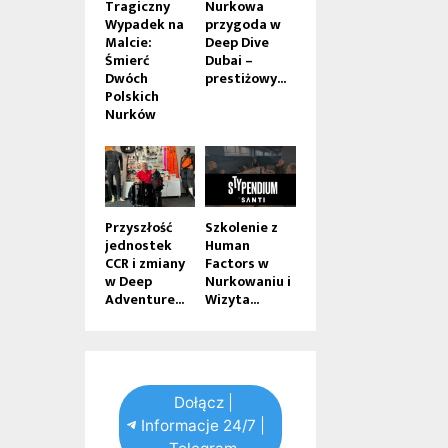
Tragiczny
Nurkowa
Wypadek na
przygoda w
Malcie:
Deep Dive
Śmierć
Dubai –
Dwóch
prestiżowy...
Polskich
Nurków
Przyszłość
Szkolenie z
jednostek
Human
CCR i zmiany
Factors w
w Deep
Nurkowaniu i
Adventure...
Wizyta...
Dołącz |
Informacje 24/7 |