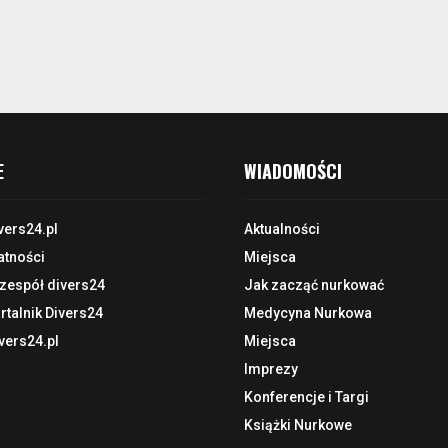
E
WIADOMOŚCI
vers24.pl
Aktualności
atności
Miejsca
 zespół divers24
Jak zacząć nurkować
talnik Divers24
Medycyna Nurkowa
vers24.pl
Miejsca
Imprezy
Konferencje i Targi
Książki Nurkowe