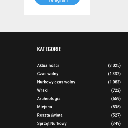
Telegram
KATEGORIE
Aktualności
(3 025)
Czas wolny
(1 332)
Nurkowy czas wolny
(1 083)
Wraki
(722)
Archeologia
(659)
Miejsca
(535)
Reszta świata
(527)
Sprzęt Nurkowy
(349)