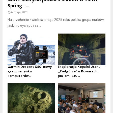
Spring –...
6 maja 2025
Na przełomie kwietnia i maja 2025 roku polska grupa nurków
jaskiniowych po raz...
Garmin Descent X50i nowy
Eksploracja Kopalni Uranu
gracz na rynku
„Podgórze” w Kowarach
komputerów...
poziom -230...