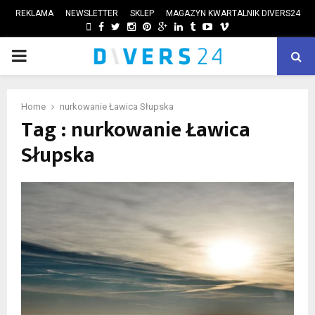
REKLAMA
NEWSLETTER
SKLEP
MAGAZYN KWARTALNIK DIVERS24
FACEBOOK
TWITTER
INSTAGRAM
PINTEREST
GOOGLE
LINKEDIN
TUMBLR
YOUTUBE
VIMEO
PRIMARY
ube
MENU
Home
nurkowanie Ławica Słupska
Tag : nurkowanie Ławica
Słupska