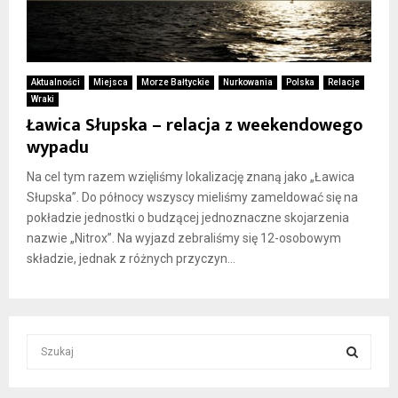
Aktualności
Miejsca
Morze Bałtyckie
Nurkowania
Polska
Relacje
Wraki
Ławica Słupska – relacja z weekendowego
wypadu
Na cel tym razem wzięliśmy lokalizację znaną jako „Ławica
Słupska”. Do północy wszyscy mieliśmy zameldować się na
pokładzie jednostki o budzącej jednoznaczne skojarzenia
nazwie „Nitrox”. Na wyjazd zebraliśmy się 12-osobowym
składzie, jednak z różnych przyczyn...
S
e
a
S