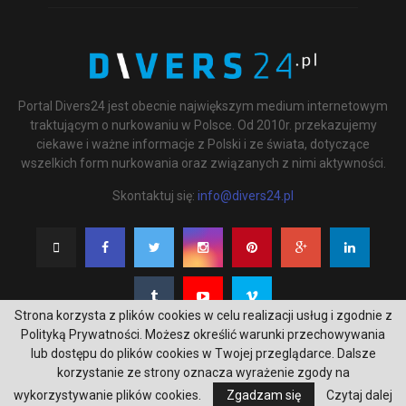
Portal Divers24 jest obecnie największym medium internetowym
traktującym o nurkowaniu w Polsce. Od 2010r. przekazujemy
ciekawe i ważne informacje z Polski i ze świata, dotyczące
wszelkich form nurkowania oraz związanych z nimi aktywności.
Skontaktuj się:
info@divers24.pl
Strona korzysta z plików cookies w celu realizacji usług i zgodnie z
Polityką Prywatności. Możesz określić warunki przechowywania
lub dostępu do plików cookies w Twojej przeglądarce. Dalsze
korzystanie ze strony oznacza wyrażenie zgody na
@2020 - underwatermedia.pl. All Right Reserved. Designed and Developed by
wykorzystywanie plików cookies.
Zgadzam się
Czytaj dalej
Tworzenie stron internetowych Gdańsk