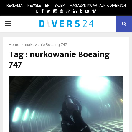
REKLAMA
NEWSLETTER
SKLEP
MAGAZYN KWARTALNIK DIVERS24
FACEBOOK
TWITTER
INSTAGRAM
PINTEREST
GOOGLE
LINKEDIN
TUMBLR
YOUTUBE
VIMEO
PRIMARY
ube
MENU
Home
nurkowanie Boeaing 747
Tag : nurkowanie Boeaing
747