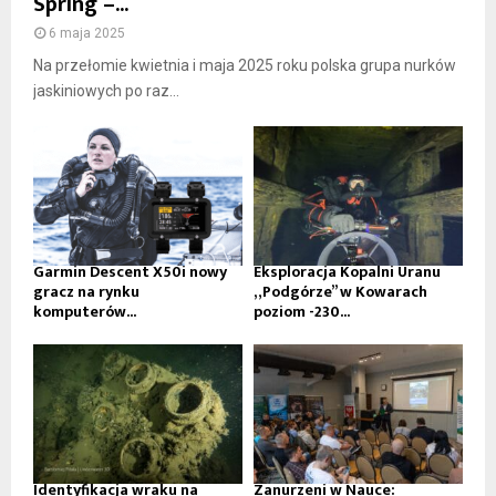
Spring –...
6 maja 2025
Na przełomie kwietnia i maja 2025 roku polska grupa nurków
jaskiniowych po raz...
Garmin Descent X50i nowy
Eksploracja Kopalni Uranu
gracz na rynku
„Podgórze” w Kowarach
komputerów...
poziom -230...
Identyfikacja wraku na
Zanurzeni w Nauce: