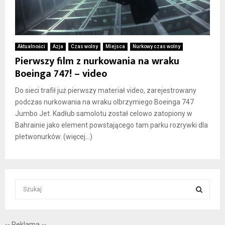
Aktualności
Azja
Czas wolny
Miejsca
Nurkowy czas wolny
Pierwszy film z nurkowania na wraku
Boeinga 747! – video
Do sieci trafił już pierwszy materiał video, zarejestrowany
podczas nurkowania na wraku olbrzymiego Boeinga 747
Jumbo Jet. Kadłub samolotu został celowo zatopiony w
Bahrainie jako element powstającego tam parku rozrywki dla
płetwonurków. (więcej…)
S
e
a
S
r
-- Reklama --