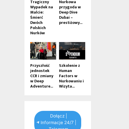
Tragiczny
Nurkowa
Wypadek na
przygoda w
Malcie:
Deep Dive
Śmierć
Dubai –
Dwóch
prestiżowy...
Polskich
Nurków
Przyszłość
Szkolenie z
jednostek
Human
CCR i zmiany
Factors w
w Deep
Nurkowaniu i
Adventure...
Wizyta...
Dołącz |
Informacje 24/7 |