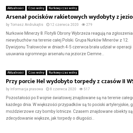
Aktualności
Czas wolny
Nurkowy czas wolny
Arsenał pocisków rakietowych wydobyty z jezio
by
Tomasz Andrukajtis
12 czerwca 2020
279
Nurkowie Minerzy 8. Flotylli Obrony Wybrzeża reagują na zgłoszenia
niewybuchów na terenie całej Polski. Grupa Nurków Minerów z 12.
Dywizjonu Trałowców w dniach 4-5 czerwca brała udział w operacji
usuwania ogromnego arsenału na jeziorze Ciemne...
Aktualności
Czas wolny
Nurkowy czas wolny
Przy porcie Hel wydobyto torpedy z czasów II W
by
Informacja prasowa
8 czerwca 2020
517
Pozostałości po II wojnie światowej znajdowane są na terenie całeg
każdego dnia. W większości przypadków są to pociski artyleryjskie, 
moździerzowe czy bomby lotnicze. Czasem znajdowane obiekty są
zdecydowanie większe, jak torpedy o długości...