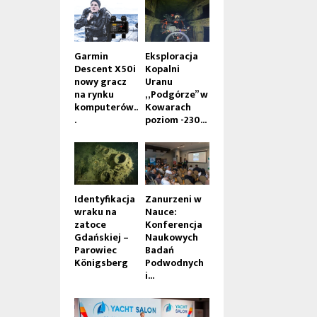
Garmin
Eksploracja
Descent X50i
Kopalni
nowy gracz
Uranu
na rynku
„Podgórze” w
komputerów..
Kowarach
.
poziom -230...
Identyfikacja
Zanurzeni w
wraku na
Nauce:
zatoce
Konferencja
Gdańskiej –
Naukowych
Parowiec
Badań
Königsberg
Podwodnych
i...