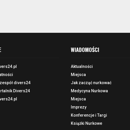
E
WIADOMOŚCI
vers24.pl
Aktualności
atności
Miejsca
 zespół divers24
Jak zacząć nurkować
talnik Divers24
Medycyna Nurkowa
vers24.pl
Miejsca
Imprezy
Konferencje i Targi
Książki Nurkowe