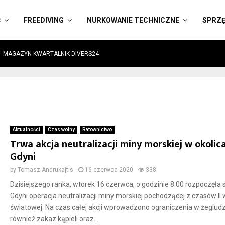
Ć
FREEDIVING
NURKOWANIE TECHNICZNE
SPRZ
MAGAZYN KWARTALNIK DIVERS24
Aktualności
Czas wolny
Ratownictwo
Trwa akcja neutralizacji miny morskiej w okolic
Gdyni
by
Tomasz Andrukajtis
16 czerwca 2020
338
Dzisiejszego ranka, wtorek 16 czerwca, o godzinie 8.00 rozpoczęła 
Gdyni operacja neutralizacji miny morskiej pochodzącej z czasów II 
światowej. Na czas całej akcji wprowadzono ograniczenia w żegludz
również zakaz kąpieli oraz...