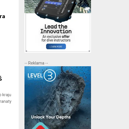
ra
-- Reklama --
Ś
o kraju
granaty