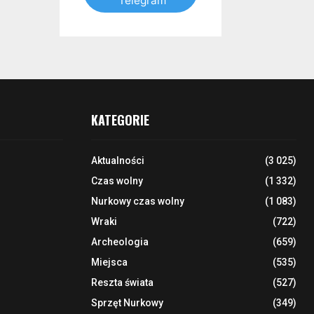
Telegram
KATEGORIE
Aktualności
(3 025)
Czas wolny
(1 332)
Nurkowy czas wolny
(1 083)
Wraki
(722)
Archeologia
(659)
Miejsca
(535)
Reszta świata
(527)
Sprzęt Nurkowy
(349)