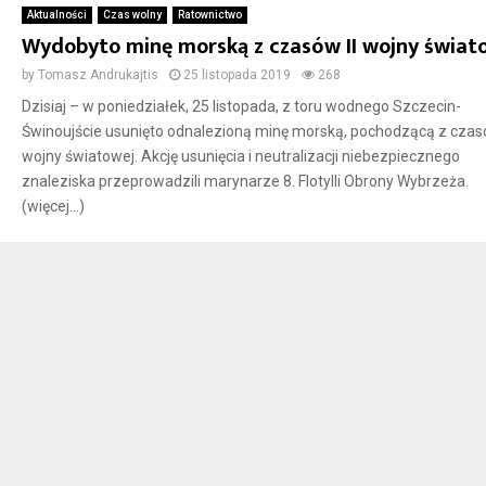
Aktualności
Czas wolny
Ratownictwo
Wydobyto minę morską z czasów II wojny świat
by
Tomasz Andrukajtis
25 listopada 2019
268
Dzisiaj – w poniedziałek, 25 listopada, z toru wodnego Szczecin-
Świnoujście usunięto odnalezioną minę morską, pochodzącą z czasó
wojny światowej. Akcję usunięcia i neutralizacji niebezpiecznego
znaleziska przeprowadzili marynarze 8. Flotylli Obrony Wybrzeża.
(więcej…)