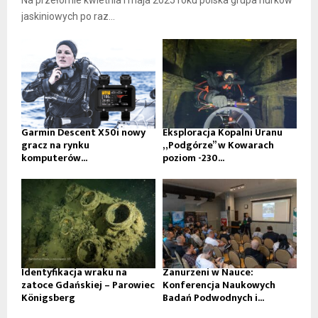
Na przełomie kwietnia i maja 2025 roku polska grupa nurków
jaskiniowych po raz...
Garmin Descent X50i nowy
Eksploracja Kopalni Uranu
gracz na rynku
„Podgórze” w Kowarach
komputerów...
poziom -230...
Identyfikacja wraku na
Zanurzeni w Nauce:
zatoce Gdańskiej – Parowiec
Konferencja Naukowych
Königsberg
Badań Podwodnych i...