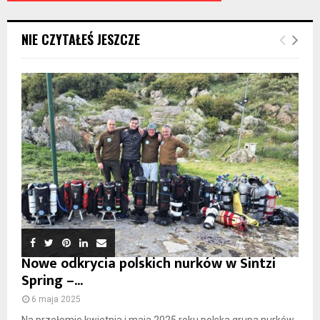
NIE CZYTAŁEŚ JESZCZE
Nowe odkrycia polskich nurków w Sintzi
Spring –...
6 maja 2025