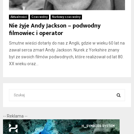
Aktualności
Czas wolny
Nurkowy czas wolny
Nie żyje Andy Jackson – podwodny
filmowiec i operator
Smutne wieści dotarły do nas z Anglii, gdzie w wieku 60 lat na
zawał serca zmarł Andy Jackson. Nurek z Yorkshire znany
był ze swoich filmów podwodnych, które realizował od lat 80.
XX wieku oraz...
S
e
a
S
r
-- Reklama --
c
E
h
f
A