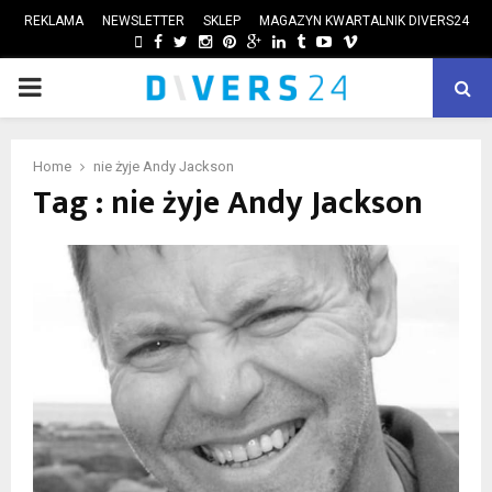
REKLAMA
NEWSLETTER
SKLEP
MAGAZYN KWARTALNIK DIVERS24
FACEBOOK
TWITTER
INSTAGRAM
PINTEREST
GOOGLE
LINKEDIN
TUMBLR
YOUTUBE
VIMEO
PRIMARY
ube
MENU
Home
nie żyje Andy Jackson
Tag : nie żyje Andy Jackson