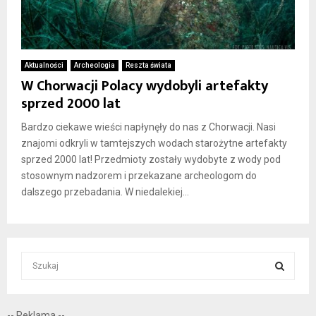
Aktualności
Archeologia
Reszta świata
W Chorwacji Polacy wydobyli artefakty
sprzed 2000 lat
Bardzo ciekawe wieści napłynęły do nas z Chorwacji. Nasi
znajomi odkryli w tamtejszych wodach starożytne artefakty
sprzed 2000 lat! Przedmioty zostały wydobyte z wody pod
stosownym nadzorem i przekazane archeologom do
dalszego przebadania. W niedalekiej...
S
e
a
S
r
-- Reklama --