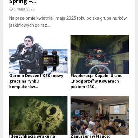
Spring –...
6 maja 2025
Na przełomie kwietnia i maja 2025 roku polska grupa nurków
jaskiniowych po raz...
Garmin Descent X50i nowy
Eksploracja Kopalni Uranu
gracz na rynku
„Podgórze” w Kowarach
komputerów...
poziom -230...
Identyfikacja wraku na
Zanurzeni w Nauce: