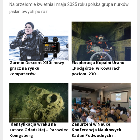
Na przełomie kwietnia i maja 2025 roku polska grupa nurków
jaskiniowych po raz...
Garmin Descent X50i nowy
Eksploracja Kopalni Uranu
gracz na rynku
„Podgórze” w Kowarach
komputerów...
poziom -230...
Identyfikacja wraku na
Zanurzeni w Nauce:
zatoce Gdańskiej – Parowiec
Konferencja Naukowych
Königsberg
Badań Podwodnych i...