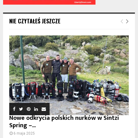
NIE CZYTAŁEŚ JESZCZE
Nowe odkrycia polskich nurków w Sintzi
Spring –...
6 maja 2025