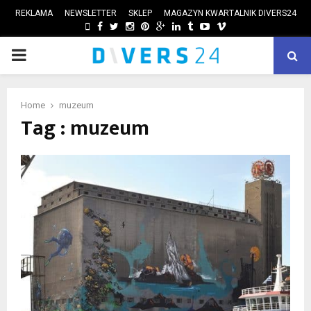
REKLAMA
NEWSLETTER
SKLEP
MAGAZYN KWARTALNIK DIVERS24
FACEBOOK
TWITTER
INSTAGRAM
PINTEREST
GOOGLE
LINKEDIN
TUMBLR
YOUTUBE
VIMEO
PRIMARY
ube
MENU
Home
muzeum
Tag : muzeum