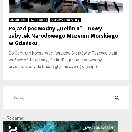
Aktualności
Czas wolny
Nurkowy czas wolny
Pojazd podwodny „Delfin II” – nowy
zabytek Narodowego Muzeum Morskiego
w Gdańsku
Do Centrum Konserwacji Wraków Statków w Tczewie trafił
ważący półtorej tony „Delfin II” – pojazd podwodny
przeznaczony do badań głębinowych. (więcej…)
S
e
a
S
r
-- Reklama --
c
E
h
f