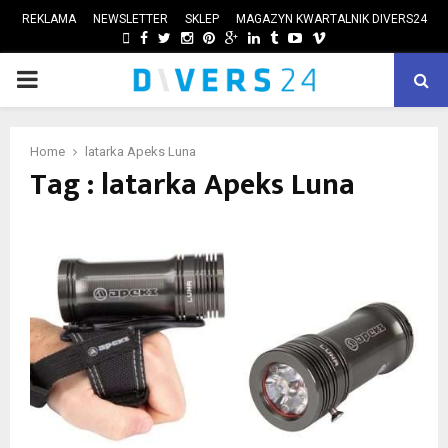
REKLAMA
NEWSLETTER
SKLEP
MAGAZYN KWARTALNIK DIVERS24
FACEBOOK
TWITTER
INSTAGRAM
PINTEREST
GOOGLE
LINKEDIN
TUMBLR
YOUTUBE
VIMEO
PRIMARY
ube
MENU
Home
latarka Apeks Luna
Tag : latarka Apeks Luna