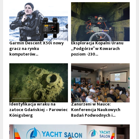
Garmin Descent X50i nowy
Eksploracja Kopalni Uranu
gracz na rynku
„Podgórze” w Kowarach
komputerów...
poziom -230...
Identyfikacja wraku na
Zanurzeni w Nauce:
zatoce Gdańskiej – Parowiec
Konferencja Naukowych
Königsberg
Badań Podwodnych i...