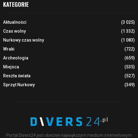
KATEGORIE
Aktualności
(3 025)
Czas wolny
(1 332)
Nurkowy czas wolny
(1 083)
Wraki
(722)
Archeologia
(659)
Miejsca
(535)
Reszta świata
(527)
Sprzęt Nurkowy
(349)
Portal Divers24 jest obecnie największym medium internetowym