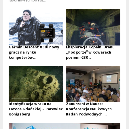
jaskiniowych po raz...
Garmin Descent X50i nowy
Eksploracja Kopalni Uranu
gracz na rynku
„Podgórze” w Kowarach
komputerów...
poziom -230...
Identyfikacja wraku na
Zanurzeni w Nauce:
zatoce Gdańskiej – Parowiec
Konferencja Naukowych
Königsberg
Badań Podwodnych i...