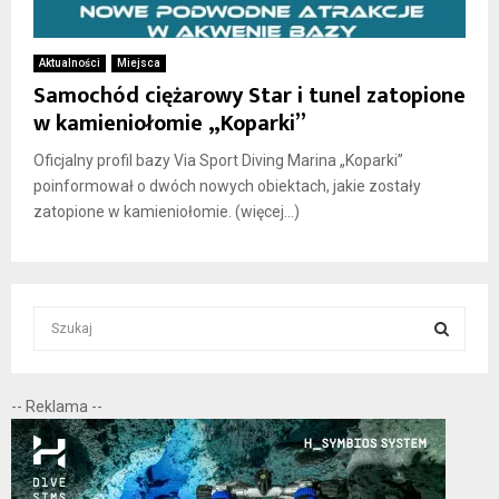
Aktualności
Miejsca
Samochód ciężarowy Star i tunel zatopione
w kamieniołomie „Koparki”
Oficjalny profil bazy Via Sport Diving Marina „Koparki”
poinformował o dwóch nowych obiektach, jakie zostały
zatopione w kamieniołomie. (więcej…)
S
e
a
S
r
-- Reklama --
c
E
h
f
A
o