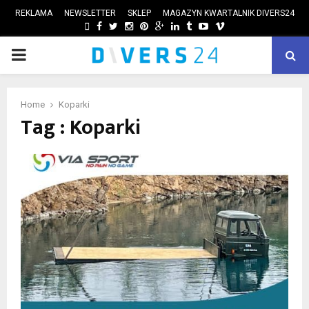
REKLAMA
NEWSLETTER
SKLEP
MAGAZYN KWARTALNIK DIVERS24
FACEBOOK
TWITTER
INSTAGRAM
PINTEREST
GOOGLE
LINKEDIN
TUMBLR
YOUTUBE
VIMEO
PRIMARY
ube
MENU
Home
Koparki
Tag : Koparki