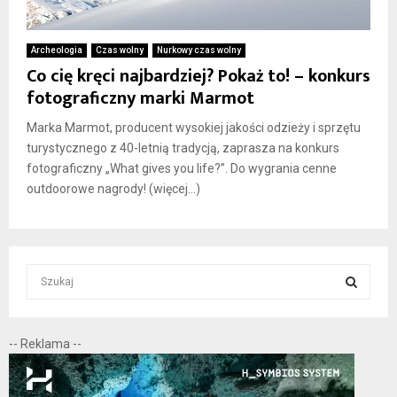
Archeologia
Czas wolny
Nurkowy czas wolny
Co cię kręci najbardziej? Pokaż to! – konkurs
fotograficzny marki Marmot
Marka Marmot, producent wysokiej jakości odzieży i sprzętu
turystycznego z 40-letnią tradycją, zaprasza na konkurs
fotograficzny „What gives you life?”. Do wygrania cenne
outdoorowe nagrody! (więcej…)
S
e
a
S
r
-- Reklama --
c
E
h
f
A