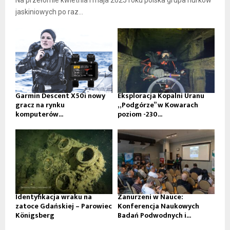
Na przełomie kwietnia i maja 2025 roku polska grupa nurków
jaskiniowych po raz...
Garmin Descent X50i nowy
Eksploracja Kopalni Uranu
gracz na rynku
„Podgórze” w Kowarach
komputerów...
poziom -230...
Identyfikacja wraku na
Zanurzeni w Nauce:
zatoce Gdańskiej – Parowiec
Konferencja Naukowych
Königsberg
Badań Podwodnych i...