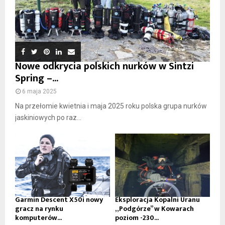
Nowe odkrycia polskich nurków w Sintzi
Spring –...
6 maja 2025
Na przełomie kwietnia i maja 2025 roku polska grupa nurków
jaskiniowych po raz...
Garmin Descent X50i nowy
Eksploracja Kopalni Uranu
gracz na rynku
„Podgórze” w Kowarach
komputerów...
poziom -230...