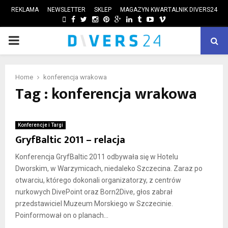
REKLAMA
NEWSLETTER
SKLEP
MAGAZYN KWARTALNIK DIVERS24
FACEBOOK
TWITTER
INSTAGRAM
PINTEREST
GOOGLE
LINKEDIN
TUMBLR
YOUTUBE
VIMEO
PRIMARY
ube
MENU
Home
konferencja wrakowa
Tag : konferencja wrakowa
Konferencje i Targi
GryfBaltic 2011 – relacja
Konferencja GryfBaltic 2011 odbywała się w Hotelu
Dworskim, w Warzymicach, niedaleko Szczecina. Zaraz po
otwarciu, którego dokonali organizatorzy, z centrów
nurkowych DivePoint oraz Born2Dive, głos zabrał
przedstawiciel Muzeum Morskiego w Szczecinie.
Poinformował on o planach...