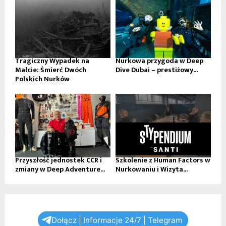
Tragiczny Wypadek na
Nurkowa przygoda w Deep
Malcie: Śmierć Dwóch
Dive Dubai – prestiżowy...
Polskich Nurków
Przyszłość jednostek CCR i
Szkolenie z Human Factors w
zmiany w Deep Adventure...
Nurkowaniu i Wizyta...
Dołącz | Informacje 24/7 | Telegram