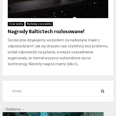
Czas wolny
Nurkowy czas wolny
Nagrody Baltictech rozlosowane!
Serdecznie dziękujemy wszystkim za nadesłane maile z
odpowiedziami! Jak się okazało nasi czytelnicy bez problemu
podali odpowiedzi na pytania, a wasze uzasadnienia
sugerowały, że niemal wszyscy wybieraliście się na
konferencję. Niestety nagród mamy tylko 6,...
S
e
a
S
r
-- Reklama --
c
E
h