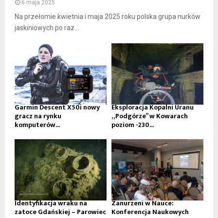
6 maja 2025
Na przełomie kwietnia i maja 2025 roku polska grupa nurków
jaskiniowych po raz...
Garmin Descent X50i nowy
Eksploracja Kopalni Uranu
gracz na rynku
„Podgórze” w Kowarach
komputerów...
poziom -230...
Identyfikacja wraku na
Zanurzeni w Nauce:
zatoce Gdańskiej – Parowiec
Konferencja Naukowych