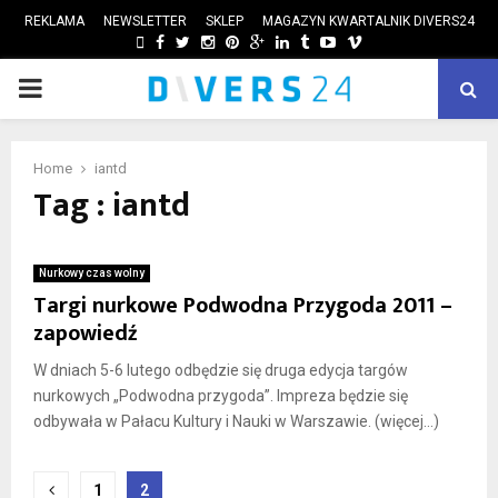
REKLAMA
NEWSLETTER
SKLEP
MAGAZYN KWARTALNIK DIVERS24
FACEBOOK
TWITTER
INSTAGRAM
PINTEREST
GOOGLE
LINKEDIN
TUMBLR
YOUTUBE
VIMEO
PRIMARY
ube
MENU
Home
iantd
Tag : iantd
Nurkowy czas wolny
Targi nurkowe Podwodna Przygoda 2011 –
zapowiedź
W dniach 5-6 lutego odbędzie się druga edycja targów
nurkowych „Podwodna przygoda”. Impreza będzie się
odbywała w Pałacu Kultury i Nauki w Warszawie. (więcej…)
Nawigacja
1
2