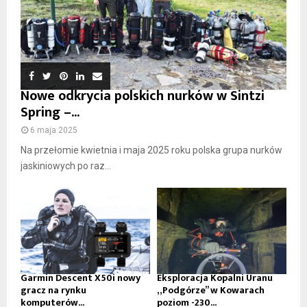
Nowe odkrycia polskich nurków w Sintzi
Spring –...
6 maja 2025
Na przełomie kwietnia i maja 2025 roku polska grupa nurków
jaskiniowych po raz...
Garmin Descent X50i nowy
Eksploracja Kopalni Uranu
gracz na rynku
„Podgórze” w Kowarach
komputerów...
poziom -230...