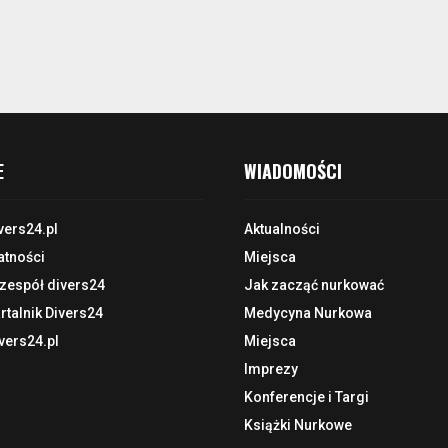
E
WIADOMOŚCI
vers24.pl
Aktualności
atności
Miejsca
 zespół divers24
Jak zacząć nurkować
talnik Divers24
Medycyna Nurkowa
vers24.pl
Miejsca
Imprezy
Konferencje i Targi
Książki Nurkowe