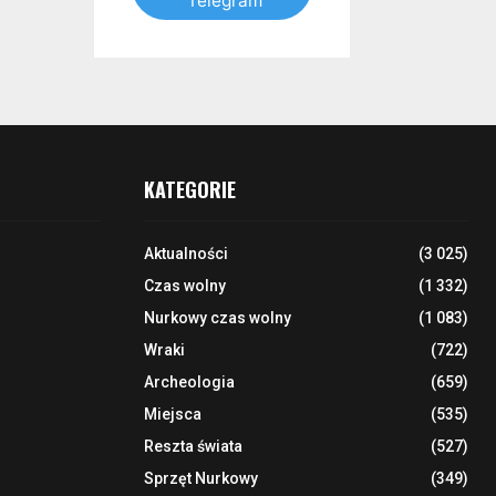
Telegram
KATEGORIE
Aktualności
(3 025)
Czas wolny
(1 332)
Nurkowy czas wolny
(1 083)
Wraki
(722)
Archeologia
(659)
Miejsca
(535)
Reszta świata
(527)
Sprzęt Nurkowy
(349)