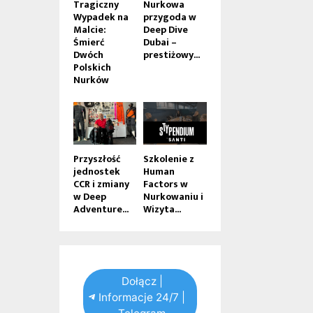
Tragiczny
Nurkowa
Wypadek na
przygoda w
Malcie:
Deep Dive
Śmierć
Dubai –
Dwóch
prestiżowy...
Polskich
Nurków
Przyszłość
Szkolenie z
jednostek
Human
CCR i zmiany
Factors w
w Deep
Nurkowaniu i
Adventure...
Wizyta...
Dołącz |
Informacje 24/7 |