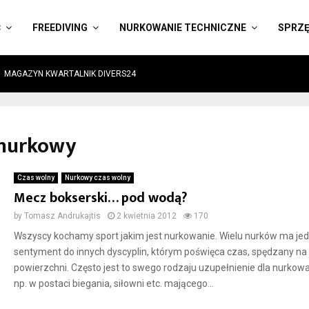
Ć
FREEDIVING
NURKOWANIE TECHNICZNE
SPRZ
MAGAZYN KWARTALNIK DIVERS24
m nurkowy
Czas wolny
Nurkowy czas wolny
Mecz bokserski… pod wodą?
by
Tomasz Andrukajtis
2 kwietnia 2012
170
Wszyscy kochamy sport jakim jest nurkowanie. Wielu nurków ma je
sentyment do innych dyscyplin, którym poświęca czas, spędzany na
powierzchni. Często jest to swego rodzaju uzupełnienie dla nurkowa
np. w postaci biegania, siłowni etc. mającego...