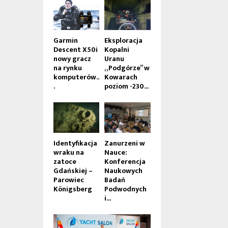
Garmin
Eksploracja
Descent X50i
Kopalni
nowy gracz
Uranu
na rynku
„Podgórze” w
komputerów..
Kowarach
.
poziom -230...
Identyfikacja
Zanurzeni w
wraku na
Nauce:
zatoce
Konferencja
Gdańskiej –
Naukowych
Parowiec
Badań
Königsberg
Podwodnych
i...