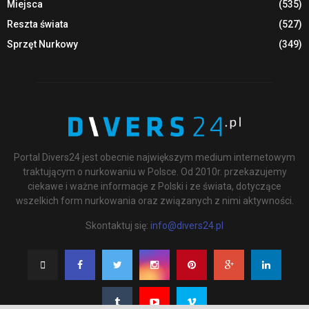
Miejsca
(535)
Reszta świata
(527)
Sprzęt Nurkowy
(349)
Portal Divers24 jest obecnie największym medium internetowym
traktującym o nurkowaniu w Polsce. Od 2010r. przekazujemy
ciekawe i ważne informacje z Polski i ze świata, dotyczące
wszelkich form nurkowania oraz związanych z nimi aktywności.
Skontaktuj się:
info@divers24.pl