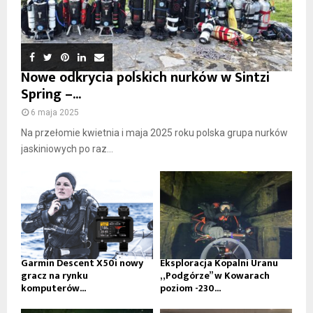
Nowe odkrycia polskich nurków w Sintzi
Spring –...
6 maja 2025
Na przełomie kwietnia i maja 2025 roku polska grupa nurków
jaskiniowych po raz...
Garmin Descent X50i nowy
Eksploracja Kopalni Uranu
gracz na rynku
„Podgórze” w Kowarach
komputerów...
poziom -230...