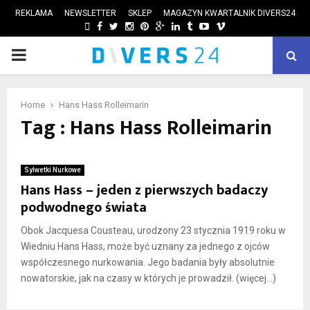
REKLAMA
NEWSLETTER
SKLEP
MAGAZYN KWARTALNIK DIVERS24
FACEBOOK
TWITTER
INSTAGRAM
PINTEREST
GOOGLE
LINKEDIN
TUMBLR
YOUTUBE
VIMEO
PRIMARY
ube
MENU
Home
Hans Hass Rolleimarin
Tag : Hans Hass Rolleimarin
Sylwetki Nurkowe
Hans Hass – jeden z pierwszych badaczy
podwodnego świata
Obok Jacquesa Cousteau, urodzony 23 stycznia 1919 roku w
Wiedniu Hans Hass, może być uznany za jednego z ojców
współczesnego nurkowania. Jego badania były absolutnie
nowatorskie, jak na czasy w których je prowadził. (więcej…)