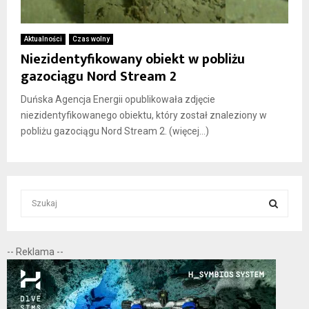
Aktualności
Czas wolny
Niezidentyfikowany obiekt w pobliżu
gazociągu Nord Stream 2
Duńska Agencja Energii opublikowała zdjęcie
niezidentyfikowanego obiektu, który został znaleziony w
pobliżu gazociągu Nord Stream 2. (więcej…)
S
e
a
S
r
-- Reklama --
c
E
h
f
A
o