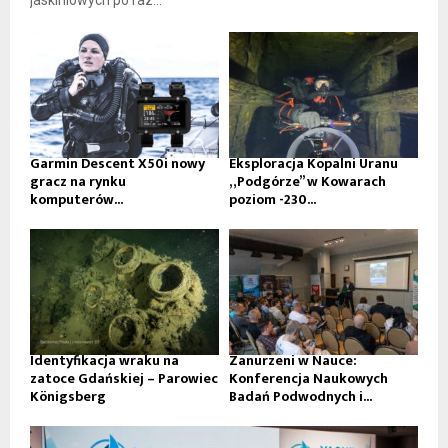
jaskiniowych po raz...
Garmin Descent X50i nowy
Eksploracja Kopalni Uranu
gracz na rynku
„Podgórze” w Kowarach
komputerów...
poziom -230...
Identyfikacja wraku na
Zanurzeni w Nauce:
zatoce Gdańskiej – Parowiec
Konferencja Naukowych
Königsberg
Badań Podwodnych i...