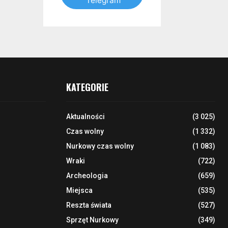
Telegram
KATEGORIE
Aktualności
(3 025)
Czas wolny
(1 332)
Nurkowy czas wolny
(1 083)
Wraki
(722)
Archeologia
(659)
Miejsca
(535)
Reszta świata
(527)
Sprzęt Nurkowy
(349)