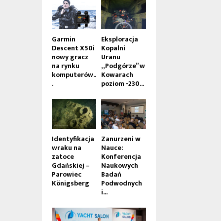
Garmin
Eksploracja
Descent X50i
Kopalni
nowy gracz
Uranu
na rynku
„Podgórze” w
komputerów..
Kowarach
.
poziom -230...
Identyfikacja
Zanurzeni w
wraku na
Nauce:
zatoce
Konferencja
Gdańskiej –
Naukowych
Parowiec
Badań
Königsberg
Podwodnych
i...