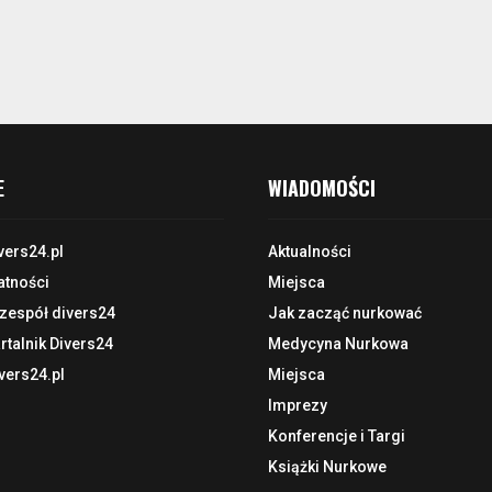
E
WIADOMOŚCI
vers24.pl
Aktualności
atności
Miejsca
 zespół divers24
Jak zacząć nurkować
talnik Divers24
Medycyna Nurkowa
vers24.pl
Miejsca
Imprezy
Konferencje i Targi
Książki Nurkowe