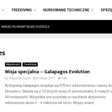
Ć
FREEDIVING
NURKOWANIE TECHNICZNE
SPRZ
MAGAZYN KWARTALNIK DIVERS24
es
Aktualności
Freediving
Misja specjalna – Galapagos Evolution
by
Wojciech Zgoła
8 lutego 2017
544
Archipelag Galapagos znajduje się 970 km od kontynentu i należy do
Ekwadoru. Składa się z 13 dużych wysp (4 zamieszkałe), 6 małych i
40 mniejszych. Wszystkie one powstały w rezultacie aktywności
tektonicznej około 5 – 6 milionów lat temu. Wyspy znane...