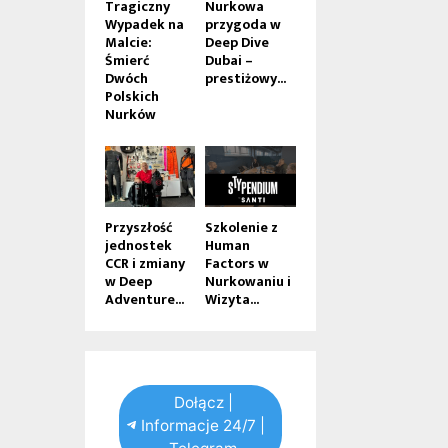
Tragiczny
Nurkowa
Wypadek na
przygoda w
Malcie:
Deep Dive
Śmierć
Dubai –
Dwóch
prestiżowy...
Polskich
Nurków
Przyszłość
Szkolenie z
jednostek
Human
CCR i zmiany
Factors w
w Deep
Nurkowaniu i
Adventure...
Wizyta...
Dołącz |
Informacje 24/7 |