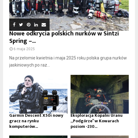
Nowe odkrycia polskich nurków w Sintzi
Spring –...
6 maja 2025
Na przełomie kwietnia i maja 2025 roku polska grupa nurków
jaskiniowych po raz...
Garmin Descent X50i nowy
Eksploracja Kopalni Uranu
gracz na rynku
„Podgórze” w Kowarach
komputerów...
poziom -230...