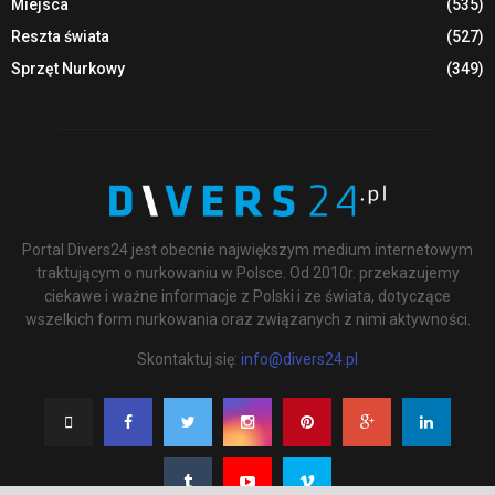
Miejsca
(535)
Reszta świata
(527)
Sprzęt Nurkowy
(349)
Portal Divers24 jest obecnie największym medium internetowym
traktującym o nurkowaniu w Polsce. Od 2010r. przekazujemy
ciekawe i ważne informacje z Polski i ze świata, dotyczące
wszelkich form nurkowania oraz związanych z nimi aktywności.
Skontaktuj się:
info@divers24.pl