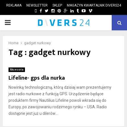
REKLAMA
NEWSLETTER
SKLEP
MAGAZYN KWARTALNIK DIVERS24
FACEBOOK
TWITTER
INSTAGRAM
PINTEREST
GOOGLE
LINKEDIN
TUMBLR
YOUTUBE
VIMEO
PRIMARY
ube
MENU
Home
gadget nurkowy
Tag : gadget nurkowy
Akcesoria
Lifeline- gps dla nurka
Nowinką technologiczną, którą dzisiaj wam prezentujemy
jest radio nurkowe z funkcją GPS. Urządzenie będące
produktem firmy Nautilius Lifeline powoli wkrada się do
Europy, po zawojowaniu rodzimego rynku – USA. Radio
dostępne jest już u dilerów...