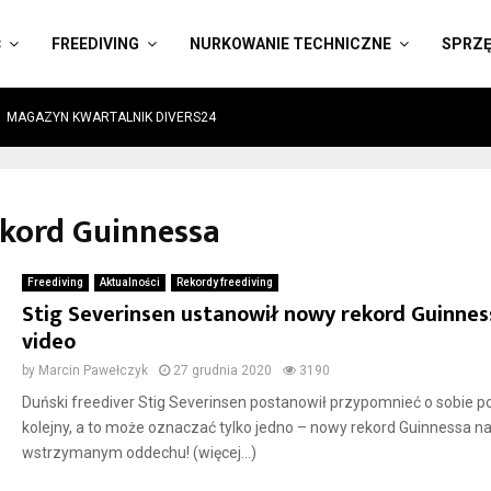
Ć
FREEDIVING
NURKOWANIE TECHNICZNE
SPRZ
MAGAZYN KWARTALNIK DIVERS24
ekord Guinnessa
Freediving
Aktualności
Rekordy freediving
Stig Severinsen ustanowił nowy rekord Guinnes
video
by
Marcin Pawełczyk
27 grudnia 2020
3190
Duński freediver Stig Severinsen postanowił przypomnieć o sobie p
kolejny, a to może oznaczać tylko jedno – nowy rekord Guinnessa n
wstrzymanym oddechu! (więcej…)