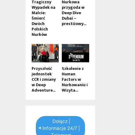
Tragiczny
Nurkowa
Wypadek na
przygoda w
Malcie:
Deep Dive
Śmierć
Dubai –
Dwóch
prestiżowy...
Polskich
Nurków
Przyszłość
Szkolenie z
jednostek
Human
CCR i zmiany
Factors w
w Deep
Nurkowaniu i
Adventure...
Wizyta...
Dołącz |
Informacje 24/7 |