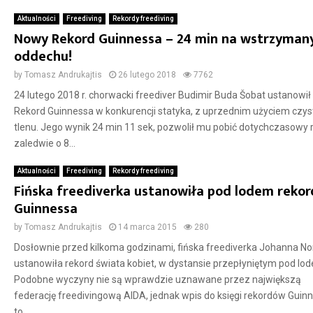
Aktualności
Freediving
Rekordy freediving
Nowy Rekord Guinnessa – 24 min na wstrzyma
oddechu!
by
Tomasz Andrukajtis
26 lutego 2018
7762
24 lutego 2018 r. chorwacki freediver Budimir Buda Šobat ustanowi
Rekord Guinnessa w konkurencji statyka, z uprzednim użyciem czy
tlenu. Jego wynik 24 min 11 sek, pozwolił mu pobić dotychczasowy 
zaledwie o 8...
Aktualności
Freediving
Rekordy freediving
Fińska freediverka ustanowiła pod lodem rekor
Guinnessa
by
Tomasz Andrukajtis
14 marca 2015
280
Dosłownie przed kilkoma godzinami, fińska freediverka Johanna No
ustanowiła rekord świata kobiet, w dystansie przepłyniętym pod lo
Podobne wyczyny nie są wprawdzie uznawane przez największą
federację freedivingową AIDA, jednak wpis do księgi rekordów Guin
to...