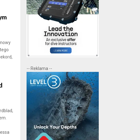
nym
ł nowy
stego
rekord,
-- Reklama --
d
rdblad,
dem.
nessa