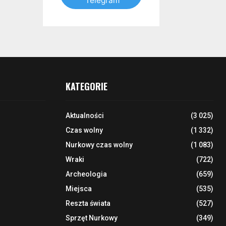
Telegram
KATEGORIE
Aktualności
(3 025)
Czas wolny
(1 332)
Nurkowy czas wolny
(1 083)
Wraki
(722)
Archeologia
(659)
Miejsca
(535)
Reszta świata
(527)
Sprzęt Nurkowy
(349)