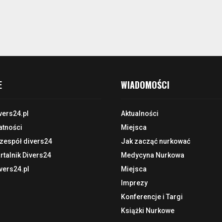
E
WIADOMOŚCI
vers24.pl
Aktualności
atności
Miejsca
 zespół divers24
Jak zacząć nurkować
talnik Divers24
Medycyna Nurkowa
vers24.pl
Miejsca
Imprezy
Konferencje i Targi
Książki Nurkowe