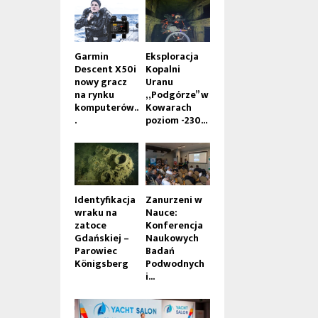
Garmin
Eksploracja
Descent X50i
Kopalni
nowy gracz
Uranu
na rynku
„Podgórze” w
komputerów..
Kowarach
.
poziom -230...
Identyfikacja
Zanurzeni w
wraku na
Nauce:
zatoce
Konferencja
Gdańskiej –
Naukowych
Parowiec
Badań
Königsberg
Podwodnych
i...