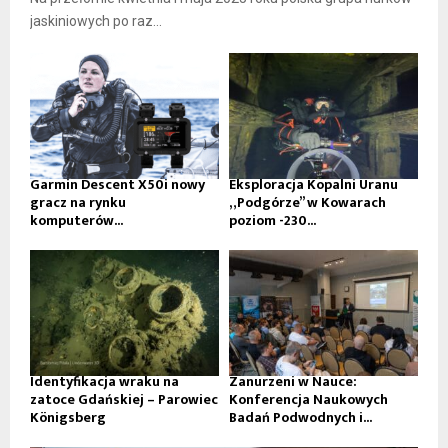
jaskiniowych po raz...
Garmin Descent X50i nowy
Eksploracja Kopalni Uranu
gracz na rynku
„Podgórze” w Kowarach
komputerów...
poziom -230...
Identyfikacja wraku na
Zanurzeni w Nauce:
zatoce Gdańskiej – Parowiec
Konferencja Naukowych
Königsberg
Badań Podwodnych i...