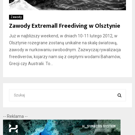
Zawody
Zawody Extremall Freediving w Olsztynie
Już w najbliższy weekend, w dniach 10-11 lutego 2012, w
Olsztynie rozegrane zostaną unikalne na skalę światową,
zawody w nurkowaniu swobodnym. Zazwyczaj rywalizacja
freediverów, kojarzy nam się z ciepłymi wodami Bahamów,
Grecji czy Australii. To...
S
e
a
S
r
-- Reklama --
c
E
h
f
A