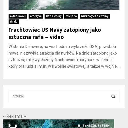
Aktualności
Ameryka
Czas wolny
Miejsca
Nurkowy czas wolny
Wraki
Frachtowiec US Navy zatopiony jako
sztuczna rafa – video
W stanie Delawere, na wschodnim wybrzeżu USA, powstała
nowa, niezwykła atrakcja dla nurków. Na dnie zatopiono jako
sztuczną rafę wysłużony frachtowiec marynarki wojennej,
który brał udział m.in. w II wojnie światowej, a także w wojnie...
S
e
a
S
r
-- Reklama --
c
E
h