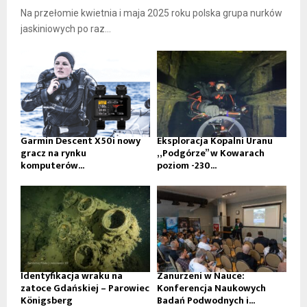
Na przełomie kwietnia i maja 2025 roku polska grupa nurków
jaskiniowych po raz...
Garmin Descent X50i nowy
Eksploracja Kopalni Uranu
gracz na rynku
„Podgórze” w Kowarach
komputerów...
poziom -230...
Identyfikacja wraku na
Zanurzeni w Nauce:
zatoce Gdańskiej – Parowiec
Konferencja Naukowych
Königsberg
Badań Podwodnych i...