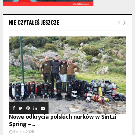
NIE CZYTAŁEŚ JESZCZE
Nowe odkrycia polskich nurków w Sintzi
Spring –...
6 maja 2025