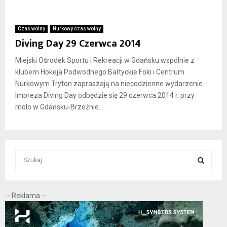
Czas wolny
Nurkowy czas wolny
Diving Day 29 Czerwca 2014
Miejski Ośrodek Sportu i Rekreacji w Gdańsku wspólnie z
klubem Hokeja Podwodnego Bałtyckie Foki i Centrum
Nurkowym Tryton zapraszają na niecodzienne wydarzenie.
Impreza Diving Day odbędzie się 29 czerwca 2014 r. przy
molo w Gdańsku-Brzeźnie....
S
e
a
S
r
-- Reklama --
c
E
h
f
A