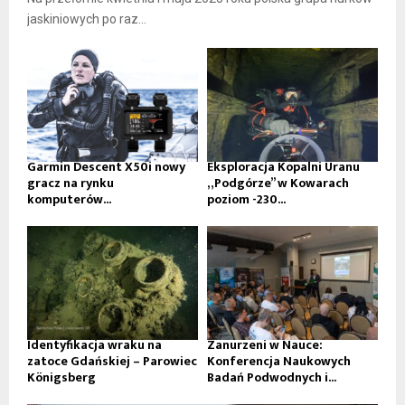
jaskiniowych po raz...
Garmin Descent X50i nowy
Eksploracja Kopalni Uranu
gracz na rynku
„Podgórze” w Kowarach
komputerów...
poziom -230...
Identyfikacja wraku na
Zanurzeni w Nauce:
zatoce Gdańskiej – Parowiec
Konferencja Naukowych
Königsberg
Badań Podwodnych i...