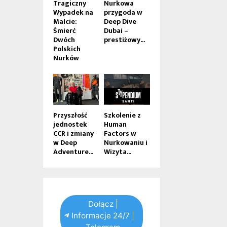
Tragiczny
Nurkowa
Wypadek na
przygoda w
Malcie:
Deep Dive
Śmierć
Dubai –
Dwóch
prestiżowy...
Polskich
Nurków
Przyszłość
Szkolenie z
jednostek
Human
CCR i zmiany
Factors w
w Deep
Nurkowaniu i
Adventure...
Wizyta...
Dołącz |
Informacje 24/7 |