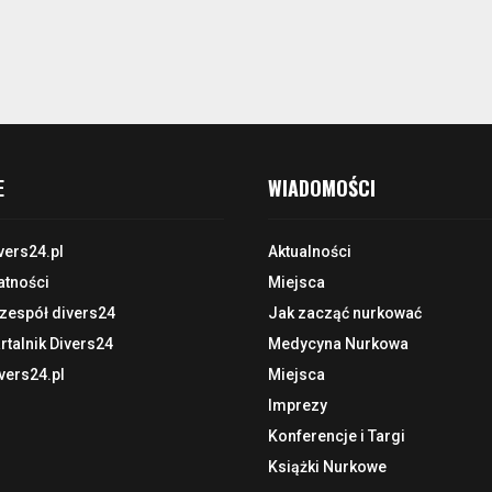
E
WIADOMOŚCI
vers24.pl
Aktualności
atności
Miejsca
 zespół divers24
Jak zacząć nurkować
talnik Divers24
Medycyna Nurkowa
vers24.pl
Miejsca
Imprezy
Konferencje i Targi
Książki Nurkowe