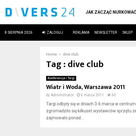
JAK ZACZĄĆ NURKOWA
8 SIERPNIA 2026
ZALOGUJ
REKLAMA
NEWSLETTER
SKLEP
ube
Home
dive club
Tag : dive club
Konferencje i Targi
Wiatr i Woda, Warszawa 2011
by
Administrator
6 marca 2011
60
Targi odbyły się w dniach 3-6 marca w centrum
zgromadziło się kilkuset wystawców sprzętu że
zajmowało ponad...