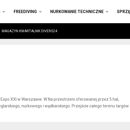
Ć
FREEDIVING
NURKOWANIE TECHNICZNE
SPRZ
MAGAZYN KWARTALNIK DIVERS24
 Expo XXI w Warszawie. W Na przestrzeni oferowanej przez 5 hal,
glarskiego, nurkowego i wędkarskiego. Przejście całego terenu targów