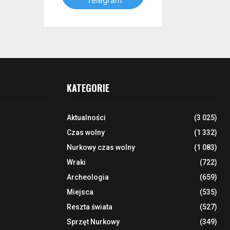
Telegram
KATEGORIE
Aktualności
(3 025)
Czas wolny
(1 332)
Nurkowy czas wolny
(1 083)
Wraki
(722)
Archeologia
(659)
Miejsca
(535)
Reszta świata
(527)
Sprzęt Nurkowy
(349)