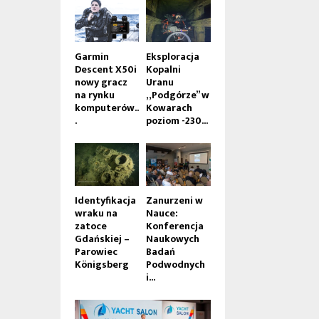
Garmin
Eksploracja
Descent X50i
Kopalni
nowy gracz
Uranu
na rynku
„Podgórze” w
komputerów..
Kowarach
.
poziom -230...
Identyfikacja
Zanurzeni w
wraku na
Nauce:
zatoce
Konferencja
Gdańskiej –
Naukowych
Parowiec
Badań
Königsberg
Podwodnych
i...