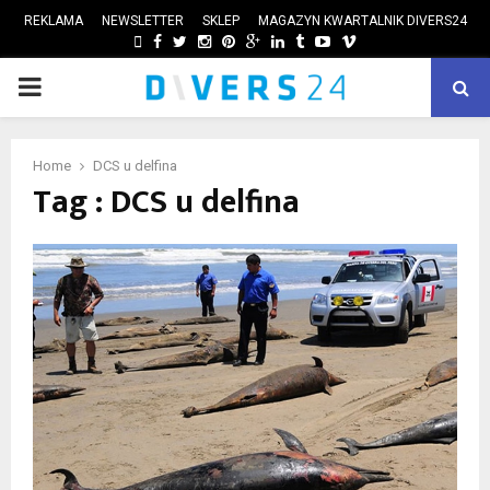
REKLAMA
NEWSLETTER
SKLEP
MAGAZYN KWARTALNIK DIVERS24
FACEBOOK
TWITTER
INSTAGRAM
PINTEREST
GOOGLE
LINKEDIN
TUMBLR
YOUTUBE
VIMEO
PRIMARY
ube
MENU
Home
DCS u delfina
Tag : DCS u delfina