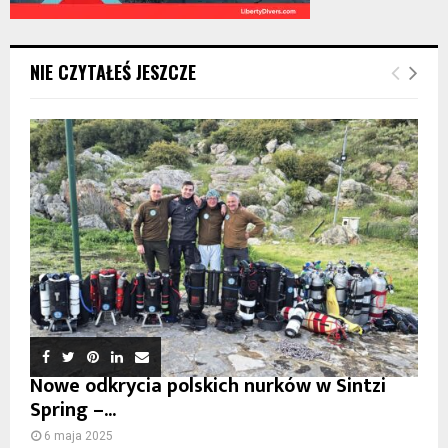
NIE CZYTAŁEŚ JESZCZE
Nowe odkrycia polskich nurków w Sintzi
Spring –...
6 maja 2025