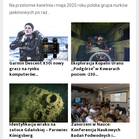
Na przełomie kwietnia i maja 2025 roku polska grupa nurków
jaskiniowych po raz...
Garmin Descent X50i nowy
Eksploracja Kopalni Uranu
gracz na rynku
„Podgórze” w Kowarach
komputerów...
poziom -230...
Identyfikacja wraku na
Zanurzeni w Nauce:
zatoce Gdańskiej – Parowiec
Konferencja Naukowych
Königsberg
Badań Podwodnych i...