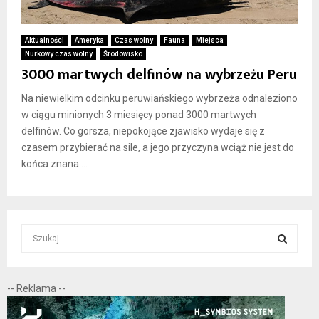
Aktualności
Ameryka
Czas wolny
Fauna
Miejsca
Nurkowy czas wolny
Środowisko
3000 martwych delfinów na wybrzeżu Peru
Na niewielkim odcinku peruwiańskiego wybrzeża odnaleziono
w ciągu minionych 3 miesięcy ponad 3000 martwych
delfinów. Co gorsza, niepokojące zjawisko wydaje się z
czasem przybierać na sile, a jego przyczyna wciąż nie jest do
końca znana....
S
e
a
S
r
-- Reklama --
c
E
h