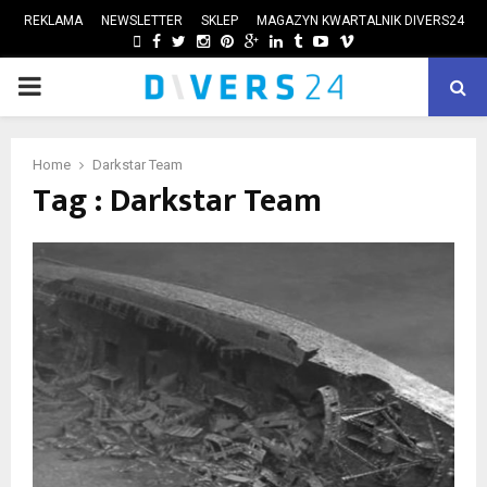
REKLAMA
NEWSLETTER
SKLEP
MAGAZYN KWARTALNIK DIVERS24
FACEBOOK
TWITTER
INSTAGRAM
PINTEREST
GOOGLE
LINKEDIN
TUMBLR
YOUTUBE
VIMEO
PRIMARY
ube
MENU
Home
Darkstar Team
Tag : Darkstar Team