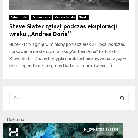
Aktualności
Archeologia
Reszta świata
Wraki
Steve Slater zginął podczas eksploracji
wraku „Andrea Doria”
Nurek który zginął w miniony poniedziałek 24 lipca, podczas
nurkowania na słynnym wraku „Andrea Doria” to 46-letni
Steve Slater. Znany brytyjski nurek techniczny, wchodzący w
skład legendarnej już grupy Darkstar Team. (więcej…)
S
e
a
S
r
-- Reklama --
c
E
h
f
A