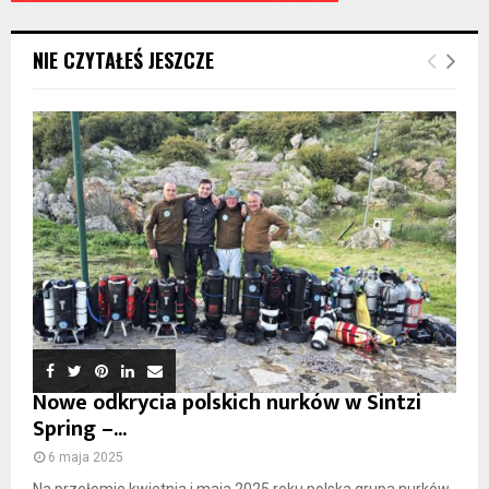
NIE CZYTAŁEŚ JESZCZE
Nowe odkrycia polskich nurków w Sintzi
Spring –...
6 maja 2025