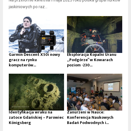
Na przełomie kwietnia i maja 2025 roku polska grupa nurków
jaskiniowych po raz...
Garmin Descent X50i nowy
Eksploracja Kopalni Uranu
gracz na rynku
„Podgórze” w Kowarach
komputerów...
poziom -230...
Identyfikacja wraku na
Zanurzeni w Nauce:
zatoce Gdańskiej – Parowiec
Konferencja Naukowych
Königsberg
Badań Podwodnych i...