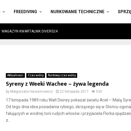
Ć
FREEDIVING
NURKOWANIE TECHNICZNE
SPRZ
MAGAZYN KWARTALNIK DIVERS24
Aktualności
Czas wolny
Nurkowy czas wolny
Syreny z Weeki Wachee – żywa legenda
by
Małgorzata Harasimowicz
22 listopada 2017
530
17 listopada 1989 roku Walt Disney pokazał światu Ariel – Małą Syr
Od tego dnia idea posiadania rybiego, skrzącego się w Słońcu ogona
falujących w wodnej toni rudych włosów i przyjaciela Florka spędzał
z...