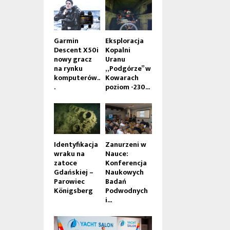
Garmin
Eksploracja
Descent X50i
Kopalni
nowy gracz
Uranu
na rynku
„Podgórze” w
komputerów..
Kowarach
.
poziom -230...
Identyfikacja
Zanurzeni w
wraku na
Nauce:
zatoce
Konferencja
Gdańskiej –
Naukowych
Parowiec
Badań
Königsberg
Podwodnych
i...