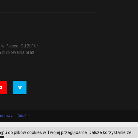
w Polsce. Od 2010r.
m nurkowania oraz
ernetowych Gdańsk
tępu do plików cookies w Twojej przeglądarce. Dalsze korzystanie ze