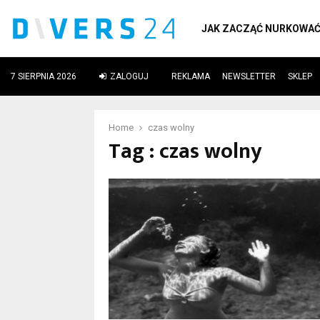
JAK ZACZĄĆ NURKOWA
7 SIERPNIA 2026
ZALOGUJ
REKLAMA
NEWSLETTER
SKLEP
ube
Home
czas wolny
Tag : czas wolny