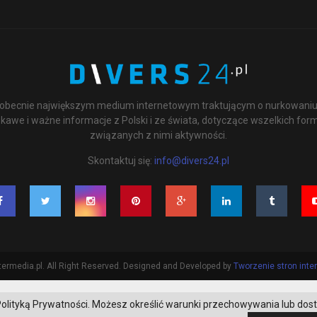
st obecnie największym medium internetowym traktującym o nurkowaniu 
kawe i ważne informacje z Polski i ze świata, dotyczące wszelkich for
związanych z nimi aktywności.
Skontaktuj się:
info@divers24.pl
ermedia.pl. All Right Reserved. Designed and Developed by
Tworzenie stron int
 z Polityką Prywatności. Możesz określić warunki przechowywania lub dos