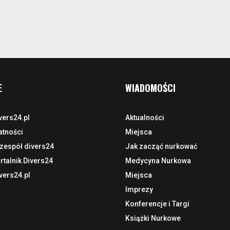
E
WIADOMOŚCI
vers24.pl
Aktualności
atności
Miejsca
 zespół divers24
Jak zacząć nurkować
talnik Divers24
Medycyna Nurkowa
vers24.pl
Miejsca
Imprezy
Konferencje i Targi
Książki Nurkowe