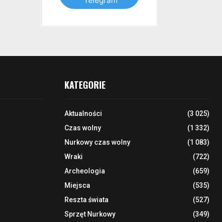
Telegram
KATEGORIE
Aktualności
(3 025)
Czas wolny
(1 332)
Nurkowy czas wolny
(1 083)
Wraki
(722)
Archeologia
(659)
Miejsca
(535)
Reszta świata
(527)
Sprzęt Nurkowy
(349)