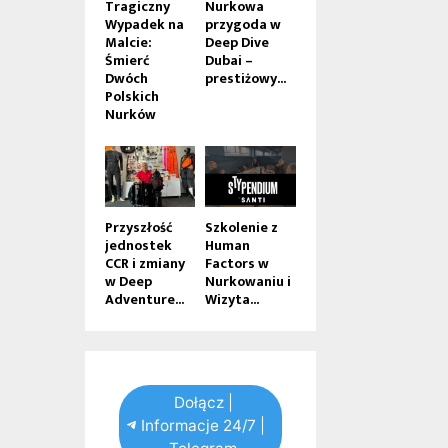
Tragiczny
Nurkowa
Wypadek na
przygoda w
Malcie:
Deep Dive
Śmierć
Dubai –
Dwóch
prestiżowy...
Polskich
Nurków
Przyszłość
Szkolenie z
jednostek
Human
CCR i zmiany
Factors w
w Deep
Nurkowaniu i
Adventure...
Wizyta...
Dołącz |
Informacje 24/7 |