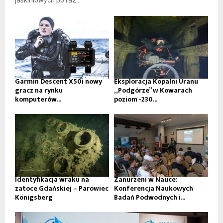
jaskiniowych po raz...
Garmin Descent X50i nowy
Eksploracja Kopalni Uranu
gracz na rynku
„Podgórze” w Kowarach
komputerów...
poziom -230...
Identyfikacja wraku na
Zanurzeni w Nauce:
zatoce Gdańskiej – Parowiec
Konferencja Naukowych
Königsberg
Badań Podwodnych i...