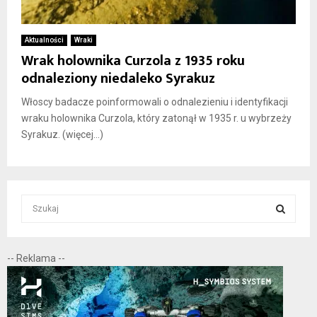
Aktualności
Wraki
Wrak holownika Curzola z 1935 roku
odnaleziony niedaleko Syrakuz
Włoscy badacze poinformowali o odnalezieniu i identyfikacji
wraku holownika Curzola, który zatonął w 1935 r. u wybrzeży
Syrakuz. (więcej…)
S
e
a
S
r
-- Reklama --
c
E
h
f
A
o