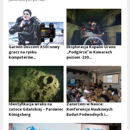
Garmin Descent X50i nowy
Eksploracja Kopalni Uranu
gracz na rynku
„Podgórze” w Kowarach
komputerów...
poziom -230...
Identyfikacja wraku na
Zanurzeni w Nauce:
zatoce Gdańskiej – Parowiec
Konferencja Naukowych
Königsberg
Badań Podwodnych i...