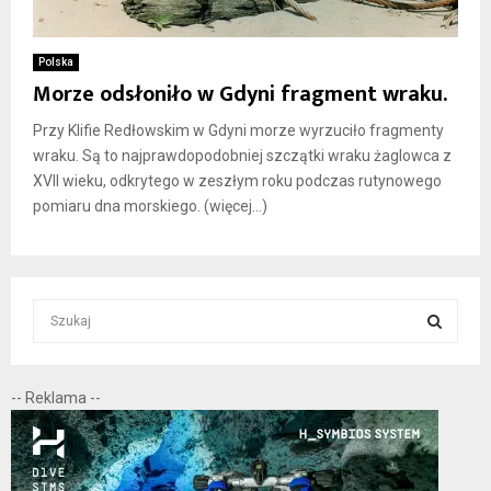
Polska
Morze odsłoniło w Gdyni fragment wraku.
Przy Klifie Redłowskim w Gdyni morze wyrzuciło fragmenty
wraku. Są to najprawdopodobniej szczątki wraku żaglowca z
XVII wieku, odkrytego w zeszłym roku podczas rutynowego
pomiaru dna morskiego. (więcej…)
S
e
a
S
r
-- Reklama --
c
E
h
f
A
o