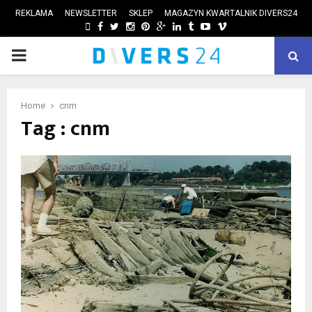
REKLAMA
NEWSLETTER
SKLEP
MAGAZYN KWARTALNIK DIVERS24
FACEBOOK
TWITTER
INSTAGRAM
PINTEREST
GOOGLE
LINKEDIN
TUMBLR
YOUTUBE
VIMEO
PRIMARY
ube
MENU
Home
cnm
Tag : cnm