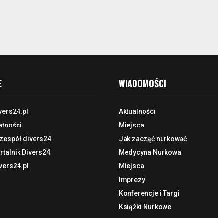
E
WIADOMOŚCI
vers24.pl
Aktualności
atności
Miejsca
 zespół divers24
Jak zacząć nurkować
talnik Divers24
Medycyna Nurkowa
vers24.pl
Miejsca
Imprezy
Konferencje i Targi
Książki Nurkowe