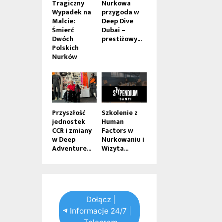
Tragiczny
Nurkowa
Wypadek na
przygoda w
Malcie:
Deep Dive
Śmierć
Dubai –
Dwóch
prestiżowy...
Polskich
Nurków
Przyszłość
Szkolenie z
jednostek
Human
CCR i zmiany
Factors w
w Deep
Nurkowaniu i
Adventure...
Wizyta...
Dołącz |
Informacje 24/7 |