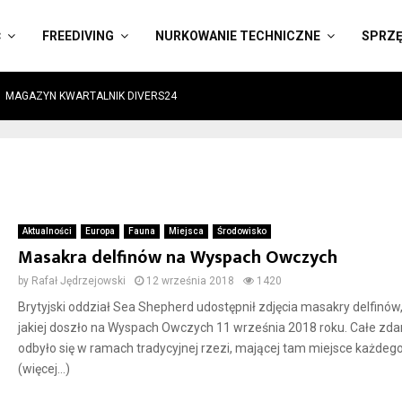
Ć
FREEDIVING
NURKOWANIE TECHNICZNE
SPRZ
MAGAZYN KWARTALNIK DIVERS24
Aktualności
Europa
Fauna
Miejsca
Środowisko
Masakra delfinów na Wyspach Owczych
by
Rafał Jędrzejowski
12 września 2018
1420
Brytyjski oddział Sea Shepherd udostępnił zdjęcia masakry delfinów
jakiej doszło na Wyspach Owczych 11 września 2018 roku. Całe zda
odbyło się w ramach tradycyjnej rzezi, mającej tam miejsce każdego
(więcej…)