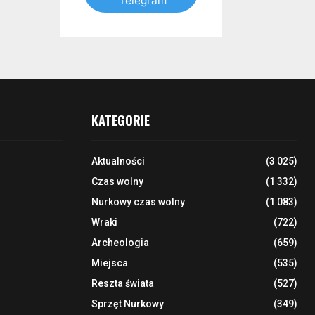
Telegram
KATEGORIE
Aktualności
(3 025)
Czas wolny
(1 332)
Nurkowy czas wolny
(1 083)
Wraki
(722)
Archeologia
(659)
Miejsca
(535)
Reszta świata
(527)
Sprzęt Nurkowy
(349)