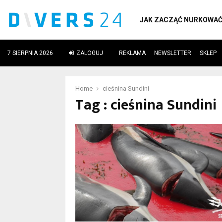
JAK ZACZĄĆ NURKOWA
7 SIERPNIA 2026
ZALOGUJ
REKLAMA
NEWSLETTER
SKLEP
ube
Home
cieśnina Sundini
Tag : cieśnina Sundini