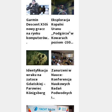
Garmin
Eksploracja
Descent X50i
Kopalni
nowy gracz
Uranu
na rynku
„Podgórze” w
komputerów..
Kowarach
.
poziom -230...
Identyfikacja
Zanurzeni w
wraku na
Nauce:
zatoce
Konferencja
Gdańskiej –
Naukowych
Parowiec
Badań
Königsberg
Podwodnych
i...