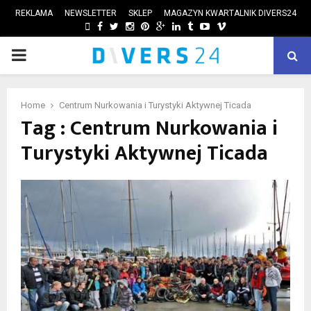
REKLAMA
NEWSLETTER
SKLEP
MAGAZYN KWARTALNIK DIVERS24
FACEBOOK
TWITTER
INSTAGRAM
PINTEREST
GOOGLE
LINKEDIN
TUMBLR
YOUTUBE
VIMEO
PRIMARY
ube
MENU
Home
Centrum Nurkowania i Turystyki Aktywnej Ticada
Tag : Centrum Nurkowania i
Turystyki Aktywnej Ticada