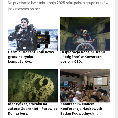
Na przełomie kwietnia i maja 2025 roku polska grupa nurków
jaskiniowych po raz...
Garmin Descent X50i nowy
Eksploracja Kopalni Uranu
gracz na rynku
„Podgórze” w Kowarach
komputerów...
poziom -230...
Identyfikacja wraku na
Zanurzeni w Nauce:
zatoce Gdańskiej – Parowiec
Konferencja Naukowych
Königsberg
Badań Podwodnych i...