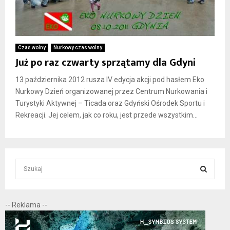
Czas wolny
Nurkowy czas wolny
Już po raz czwarty sprzątamy dla Gdyni
13 października 2012 rusza IV edycja akcji pod hasłem Eko
Nurkowy Dzień organizowanej przez Centrum Nurkowania i
Turystyki Aktywnej – Ticada oraz Gdyński Ośrodek Sportu i
Rekreacji. Jej celem, jak co roku, jest przede wszystkim...
S
e
a
S
r
-- Reklama --
c
E
h
f