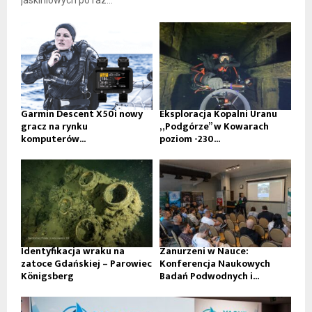
jaskiniowych po raz...
Garmin Descent X50i nowy
Eksploracja Kopalni Uranu
gracz na rynku
„Podgórze” w Kowarach
komputerów...
poziom -230...
Identyfikacja wraku na
Zanurzeni w Nauce:
zatoce Gdańskiej – Parowiec
Konferencja Naukowych
Königsberg
Badań Podwodnych i...