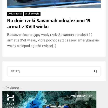
Aktualności
Archeologia
Na dnie rzeki Savannah odnaleziono 19
armat z XVIII wieku
Badacze eksplorujący wody rzeki Savannah odnaleźli 19
armat z XVIII wieku, które pochodzą z czasów amerykańskiej
wojny o niepodległość. (więcej…)
S
e
a
S
r
-- Reklama --
c
E
h
f
A
o