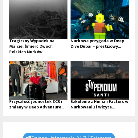
Tragiczny Wypadek na
Nurkowa przygoda w Deep
Malcie: Śmierć Dwóch
Dive Dubai – prestiżowy...
Polskich Nurków
Przyszłość jednostek CCR i
Szkolenie z Human Factors w
zmiany w Deep Adventure...
Nurkowaniu i Wizyta...