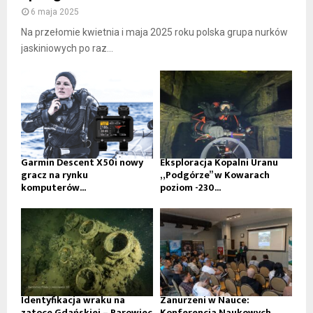
6 maja 2025
Na przełomie kwietnia i maja 2025 roku polska grupa nurków
jaskiniowych po raz...
Garmin Descent X50i nowy
Eksploracja Kopalni Uranu
gracz na rynku
„Podgórze” w Kowarach
komputerów...
poziom -230...
Identyfikacja wraku na
Zanurzeni w Nauce:
zatoce Gdańskiej – Parowiec
Konferencja Naukowych