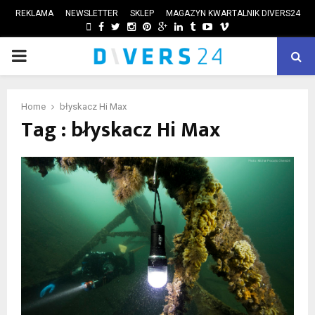
REKLAMA
NEWSLETTER
SKLEP
MAGAZYN KWARTALNIK DIVERS24
FACEBOOK
TWITTER
INSTAGRAM
PINTEREST
GOOGLE
LINKEDIN
TUMBLR
YOUTUBE
VIMEO
PRIMARY
ube
MENU
Home
błyskacz Hi Max
Tag : błyskacz Hi Max