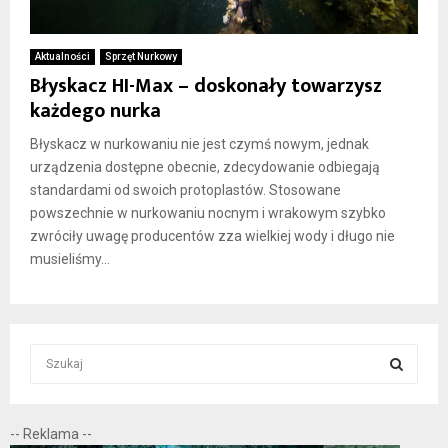
Aktualności
Sprzęt Nurkowy
Błyskacz HI-Max – doskonały towarzysz
każdego nurka
Błyskacz w nurkowaniu nie jest czymś nowym, jednak
urządzenia dostępne obecnie, zdecydowanie odbiegają
standardami od swoich protoplastów. Stosowane
powszechnie w nurkowaniu nocnym i wrakowym szybko
zwróciły uwagę producentów zza wielkiej wody i długo nie
musieliśmy...
S
e
a
S
r
-- Reklama --
c
E