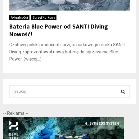
Aktualności
Sprzęt Nurkowy
Bateria Blue Power od SANTI Diving –
Nowość!
Czołowy polski producent sprzętu nurkowego marka SANTI
Diving zaprezentował nową baterię do ogrzewania Blue
Power. (więcej…)
S
e
a
S
r
-- Reklama --
c
E
h
f
A
o