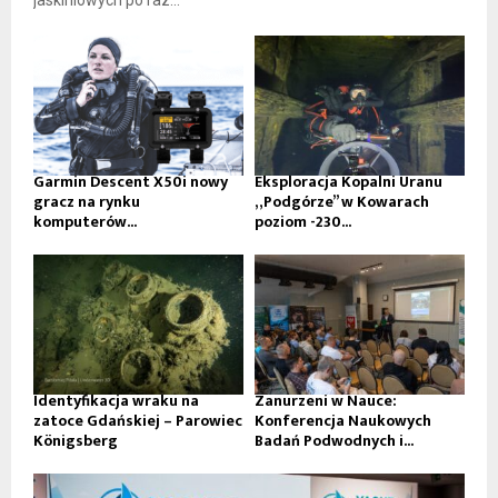
jaskiniowych po raz...
Garmin Descent X50i nowy
Eksploracja Kopalni Uranu
gracz na rynku
„Podgórze” w Kowarach
komputerów...
poziom -230...
Identyfikacja wraku na
Zanurzeni w Nauce:
zatoce Gdańskiej – Parowiec
Konferencja Naukowych
Königsberg
Badań Podwodnych i...