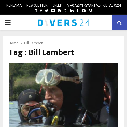
REKLAMA
NEWSLETTER
SKLEP
MAGAZYN KWARTALNIK DIVERS24
FACEBOOK
TWITTER
INSTAGRAM
PINTEREST
GOOGLE
LINKEDIN
TUMBLR
YOUTUBE
VIMEO
PRIMARY
ube
MENU
Home
Bill Lambert
Tag : Bill Lambert