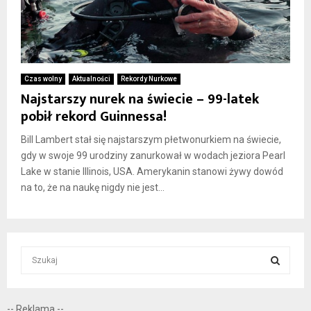
Czas wolny
Aktualności
Rekordy Nurkowe
Najstarszy nurek na świecie – 99-latek
pobił rekord Guinnessa!
Bill Lambert stał się najstarszym płetwonurkiem na świecie,
gdy w swoje 99 urodziny zanurkował w wodach jeziora Pearl
Lake w stanie Illinois, USA. Amerykanin stanowi żywy dowód
na to, że na naukę nigdy nie jest...
S
e
a
S
r
-- Reklama --