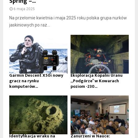
Spring –...
6 maja 2025
Na przełomie kwietnia i maja 2025 roku polska grupa nurków
jaskiniowych po raz...
Garmin Descent X50i nowy
Eksploracja Kopalni Uranu
gracz na rynku
„Podgórze” w Kowarach
komputerów...
poziom -230...
Identyfikacja wraku na
Zanurzeni w Nauce: