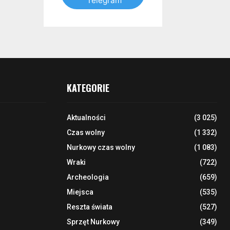
Telegram
KATEGORIE
Aktualności
(3 025)
Czas wolny
(1 332)
Nurkowy czas wolny
(1 083)
Wraki
(722)
Archeologia
(659)
Miejsca
(535)
Reszta świata
(527)
Sprzęt Nurkowy
(349)