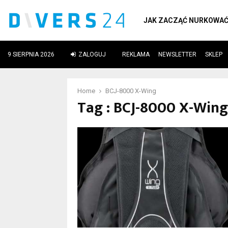
JAK ZACZĄĆ NURKOWA
9 SIERPNIA 2026
ZALOGUJ
REKLAMA
NEWSLETTER
SKLEP
ube
Home
BCJ-8000 X-Wing
Tag : BCJ-8000 X-Wing