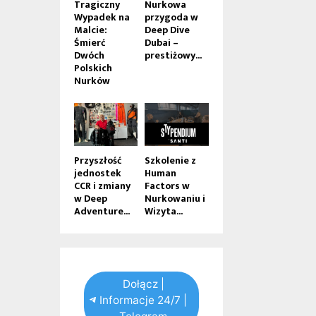
Tragiczny
Nurkowa
Wypadek na
przygoda w
Malcie:
Deep Dive
Śmierć
Dubai –
Dwóch
prestiżowy...
Polskich
Nurków
Przyszłość
Szkolenie z
jednostek
Human
CCR i zmiany
Factors w
w Deep
Nurkowaniu i
Adventure...
Wizyta...
Dołącz |
Informacje 24/7 |