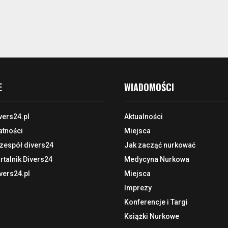
E
WIADOMOŚCI
vers24.pl
Aktualności
atności
Miejsca
 zespół divers24
Jak zacząć nurkować
talnik Divers24
Medycyna Nurkowa
vers24.pl
Miejsca
Imprezy
Konferencje i Targi
Książki Nurkowe