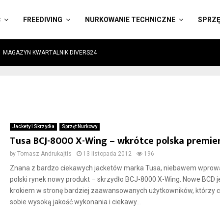
Ć
FREEDIVING
NURKOWANIE TECHNICZNE
SPRZ
MAGAZYN KWARTALNIK DIVERS24
Jackety i Skrzydła
Sprzęt Nurkowy
Tusa BCJ-8000 X-Wing – wkrótce polska premie
by
Tomasz Andrukajtis
13 listopada 2012
196
Znana z bardzo ciekawych jacketów marka Tusa, niebawem wprow
polski rynek nowy produkt – skrzydło BCJ-8000 X-Wing. Nowe BCD j
krokiem w stronę bardziej zaawansowanych użytkowników, którzy c
sobie wysoką jakość wykonania i ciekawy...