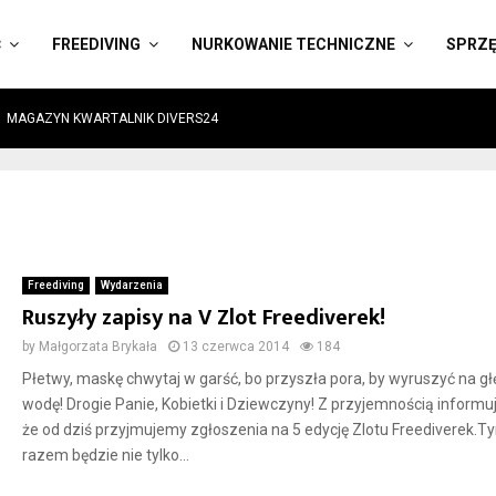
Ć
FREEDIVING
NURKOWANIE TECHNICZNE
SPRZ
MAGAZYN KWARTALNIK DIVERS24
Freediving
Wydarzenia
Ruszyły zapisy na V Zlot Freediverek!
by
Małgorzata Brykała
13 czerwca 2014
184
Płetwy, maskę chwytaj w garść, bo przyszła pora, by wyruszyć na g
wodę! Drogie Panie, Kobietki i Dziewczyny! Z przyjemnością informu
że od dziś przyjmujemy zgłoszenia na 5 edycję Zlotu Freediverek.T
razem będzie nie tylko...