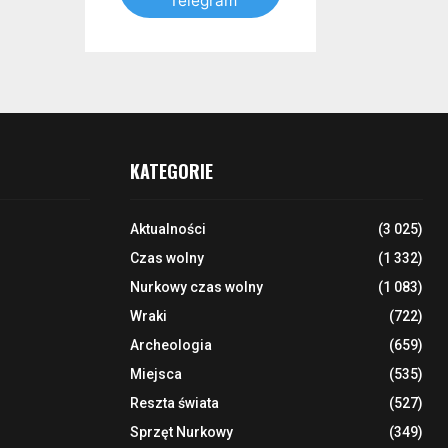
Telegram
KATEGORIE
Aktualności
(3 025)
Czas wolny
(1 332)
Nurkowy czas wolny
(1 083)
Wraki
(722)
Archeologia
(659)
Miejsca
(535)
Reszta świata
(527)
Sprzęt Nurkowy
(349)