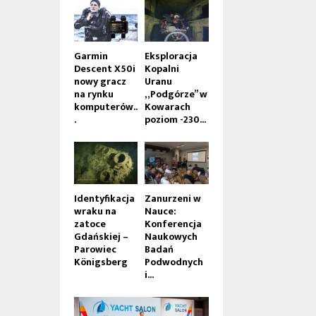
Garmin
Eksploracja
Descent X50i
Kopalni
nowy gracz
Uranu
na rynku
„Podgórze” w
komputerów..
Kowarach
.
poziom -230...
Identyfikacja
Zanurzeni w
wraku na
Nauce:
zatoce
Konferencja
Gdańskiej –
Naukowych
Parowiec
Badań
Königsberg
Podwodnych
i...