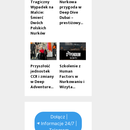
Tragiczny
Nurkowa
Wypadek na
przygoda w
Malcie:
Deep Dive
Śmierć
Dubai –
Dwóch
prestiżowy...
Polskich
Nurków
Przyszłość
Szkolenie z
jednostek
Human
CCR i zmiany
Factors w
w Deep
Nurkowaniu i
Adventure...
Wizyta...
Dołącz |
Informacje 24/7 |