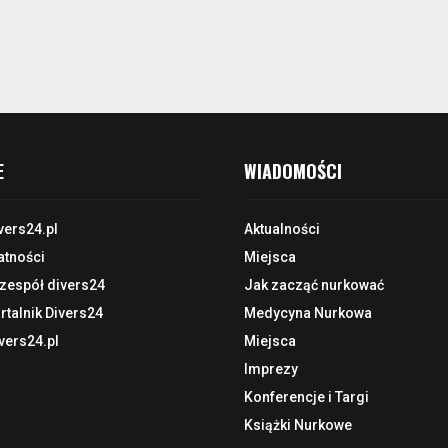
E
WIADOMOŚCI
vers24.pl
Aktualności
atności
Miejsca
 zespół divers24
Jak zacząć nurkować
talnik Divers24
Medycyna Nurkowa
vers24.pl
Miejsca
Imprezy
Konferencje i Targi
Książki Nurkowe