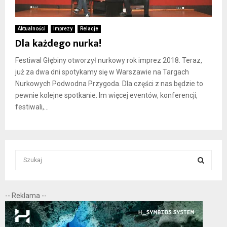
Aktualności
Imprezy
Relacje
Dla każdego nurka!
Festiwal Głębiny otworzył nurkowy rok imprez 2018. Teraz,
już za dwa dni spotykamy się w Warszawie na Targach
Nurkowych Podwodna Przygoda. Dla części z nas będzie to
pewnie kolejne spotkanie. Im więcej eventów, konferencji,
festiwali,...
S
e
a
S
r
-- Reklama --
c
E
h
f
A