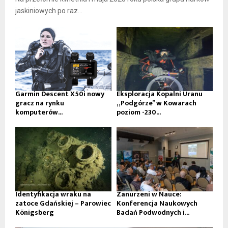
jaskiniowych po raz...
Garmin Descent X50i nowy
Eksploracja Kopalni Uranu
gracz na rynku
„Podgórze” w Kowarach
komputerów...
poziom -230...
Identyfikacja wraku na
Zanurzeni w Nauce:
zatoce Gdańskiej – Parowiec
Konferencja Naukowych
Königsberg
Badań Podwodnych i...