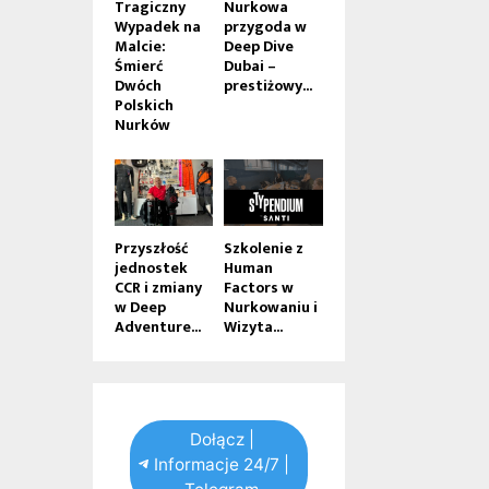
Tragiczny
Nurkowa
Wypadek na
przygoda w
Malcie:
Deep Dive
Śmierć
Dubai –
Dwóch
prestiżowy...
Polskich
Nurków
Przyszłość
Szkolenie z
jednostek
Human
CCR i zmiany
Factors w
w Deep
Nurkowaniu i
Adventure...
Wizyta...
Dołącz |
Informacje 24/7 |