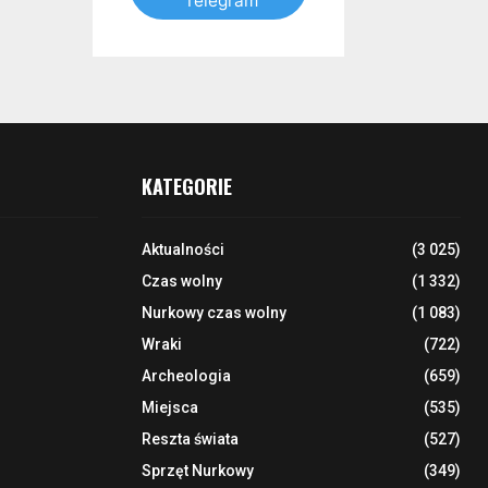
Telegram
KATEGORIE
Aktualności
(3 025)
Czas wolny
(1 332)
Nurkowy czas wolny
(1 083)
Wraki
(722)
Archeologia
(659)
Miejsca
(535)
Reszta świata
(527)
Sprzęt Nurkowy
(349)