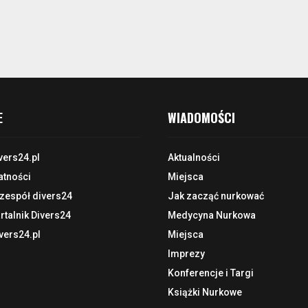
E
WIADOMOŚCI
vers24.pl
Aktualności
atności
Miejsca
 zespół divers24
Jak zacząć nurkować
talnik Divers24
Medycyna Nurkowa
vers24.pl
Miejsca
Imprezy
Konferencje i Targi
Książki Nurkowe