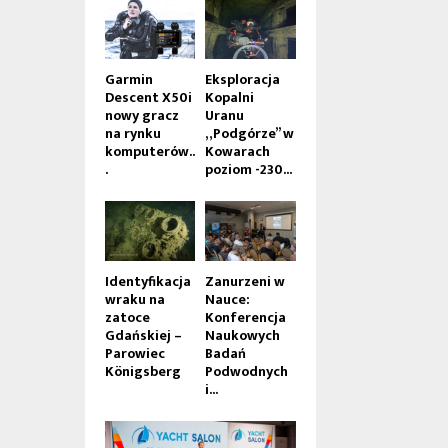
Garmin
Eksploracja
Descent X50i
Kopalni
nowy gracz
Uranu
na rynku
„Podgórze” w
komputerów..
Kowarach
.
poziom -230...
Identyfikacja
Zanurzeni w
wraku na
Nauce:
zatoce
Konferencja
Gdańskiej –
Naukowych
Parowiec
Badań
Königsberg
Podwodnych
i...