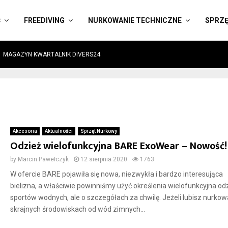
Ć
FREEDIVING
NURKOWANIE TECHNICZNE
SPRZ
MAGAZYN KWARTALNIK DIVERS24
Akcesoria
Aktualności
Sprzęt Nurkowy
Odzież wielofunkcyjna BARE ExoWear – Nowość!
by
Marcin Pawełczyk
12 sierpnia 2020
1763
W ofercie BARE pojawiła się nowa, niezwykła i bardzo interesująca
bielizna, a właściwie powinniśmy użyć określenia wielofunkcyjna od
sportów wodnych, ale o szczegółach za chwilę. Jeżeli lubisz nurko
skrajnych środowiskach od wód zimnych...