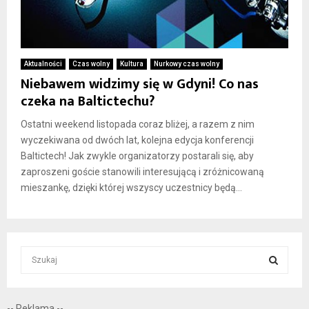
Aktualności
Czas wolny
Kultura
Nurkowy czas wolny
Niebawem widzimy się w Gdyni! Co nas
czeka na Baltictechu?
Ostatni weekend listopada coraz bliżej, a razem z nim
wyczekiwana od dwóch lat, kolejna edycja konferencji
Baltictech! Jak zwykle organizatorzy postarali się, aby
zaproszeni goście stanowili interesującą i zróżnicowaną
mieszankę, dzięki której wszyscy uczestnicy będą...
S
e
a
S
r
-- Reklama --