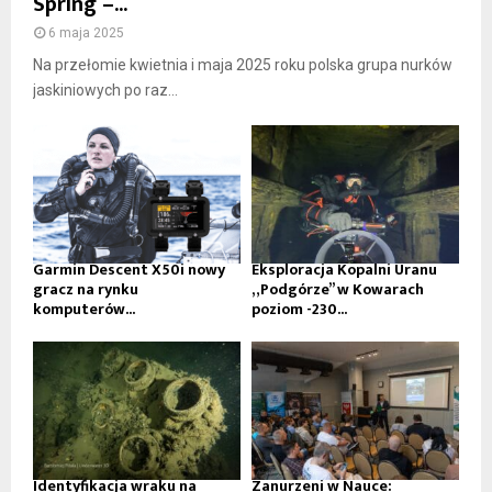
Spring –...
6 maja 2025
Na przełomie kwietnia i maja 2025 roku polska grupa nurków
jaskiniowych po raz...
Garmin Descent X50i nowy
Eksploracja Kopalni Uranu
gracz na rynku
„Podgórze” w Kowarach
komputerów...
poziom -230...
Identyfikacja wraku na
Zanurzeni w Nauce: