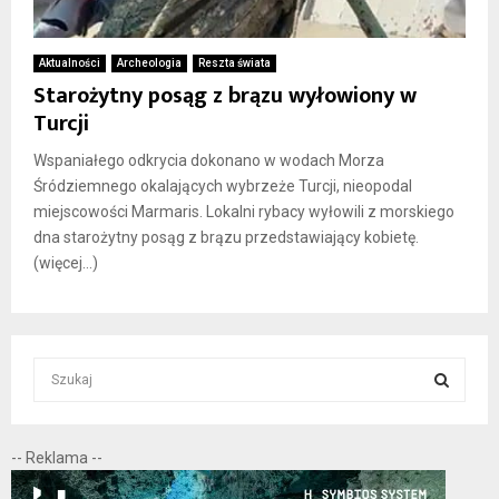
Aktualności
Archeologia
Reszta świata
Starożytny posąg z brązu wyłowiony w
Turcji
Wspaniałego odkrycia dokonano w wodach Morza
Śródziemnego okalających wybrzeże Turcji, nieopodal
miejscowości Marmaris. Lokalni rybacy wyłowili z morskiego
dna starożytny posąg z brązu przedstawiający kobietę.
(więcej…)
S
e
a
S
r
-- Reklama --
c
E
h