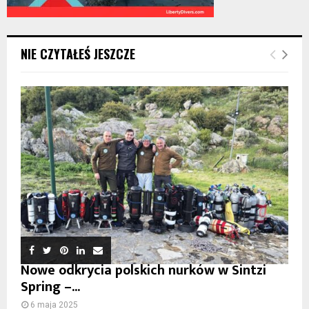
NIE CZYTAŁEŚ JESZCZE
Nowe odkrycia polskich nurków w Sintzi
Spring –...
6 maja 2025