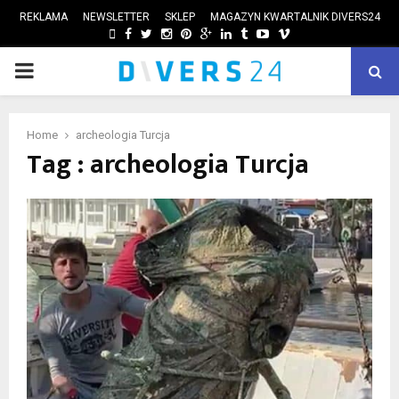
REKLAMA
NEWSLETTER
SKLEP
MAGAZYN KWARTALNIK DIVERS24
FACEBOOK
TWITTER
INSTAGRAM
PINTEREST
GOOGLE
LINKEDIN
TUMBLR
YOUTUBE
VIMEO
PRIMARY
ube
MENU
Home
archeologia Turcja
Tag : archeologia Turcja