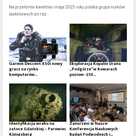
Na przełomie kwietnia i maja 2025 roku polska grupa nurków
jaskiniowych po raz...
Garmin Descent X50i nowy
Eksploracja Kopalni Uranu
gracz na rynku
„Podgórze” w Kowarach
komputerów...
poziom -230...
Identyfikacja wraku na
Zanurzeni w Nauce:
zatoce Gdańskiej – Parowiec
Konferencja Naukowych
Königsberg
Badań Podwodnych i...