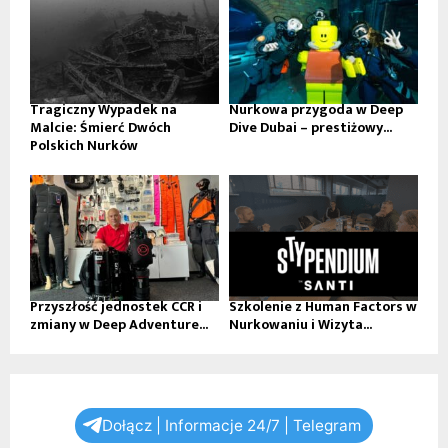
Tragiczny Wypadek na
Nurkowa przygoda w Deep
Malcie: Śmierć Dwóch
Dive Dubai – prestiżowy...
Polskich Nurków
Przyszłość jednostek CCR i
Szkolenie z Human Factors w
zmiany w Deep Adventure...
Nurkowaniu i Wizyta...
Dołącz | Informacje 24/7 | Telegram