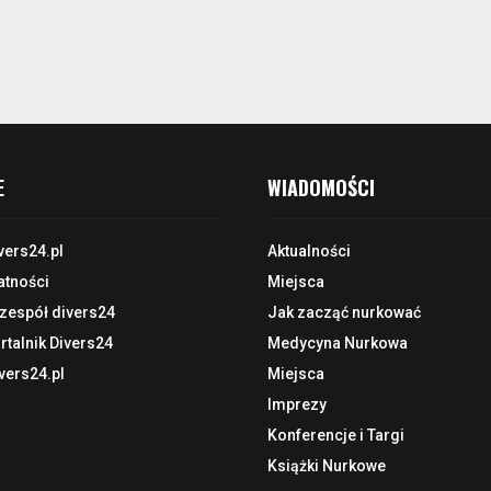
E
WIADOMOŚCI
vers24.pl
Aktualności
atności
Miejsca
 zespół divers24
Jak zacząć nurkować
talnik Divers24
Medycyna Nurkowa
vers24.pl
Miejsca
Imprezy
Konferencje i Targi
Książki Nurkowe