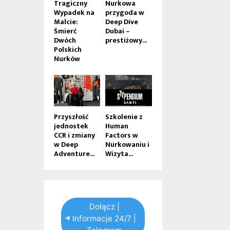
Tragiczny
Nurkowa
Wypadek na
przygoda w
Malcie:
Deep Dive
Śmierć
Dubai –
Dwóch
prestiżowy...
Polskich
Nurków
Przyszłość
Szkolenie z
jednostek
Human
CCR i zmiany
Factors w
w Deep
Nurkowaniu i
Adventure...
Wizyta...
Dołącz |
Informacje 24/7 |