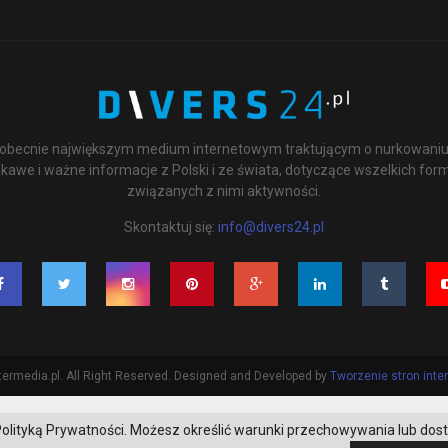
st obecnie największym medium internetowym traktującym o nurkowaniu 
kawe i ważne informacje z Polski i ze świata, dotyczące wszelkich for
związanych z nimi aktywności.
Skontaktuj się:
info@divers24.pl
ermedia.pl. All Right Reserved. Designed and Developed by
Tworzenie stron int
 z Polityką Prywatności. Możesz określić warunki przechowywania lub dos