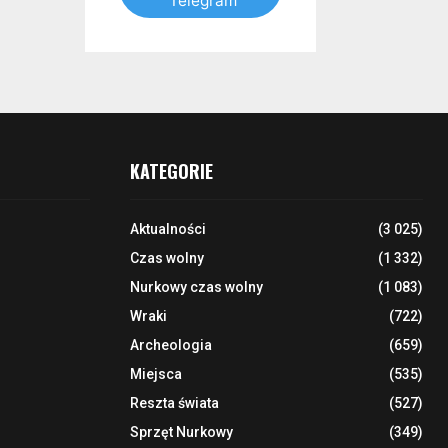
Telegram
KATEGORIE
Aktualności
(3 025)
Czas wolny
(1 332)
Nurkowy czas wolny
(1 083)
Wraki
(722)
Archeologia
(659)
Miejsca
(535)
Reszta świata
(527)
Sprzęt Nurkowy
(349)