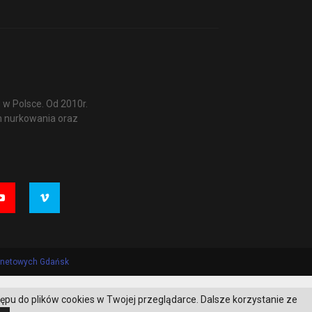
w Polsce. Od 2010r.
m nurkowania oraz
ernetowych Gdańsk
tępu do plików cookies w Twojej przeglądarce. Dalsze korzystanie ze