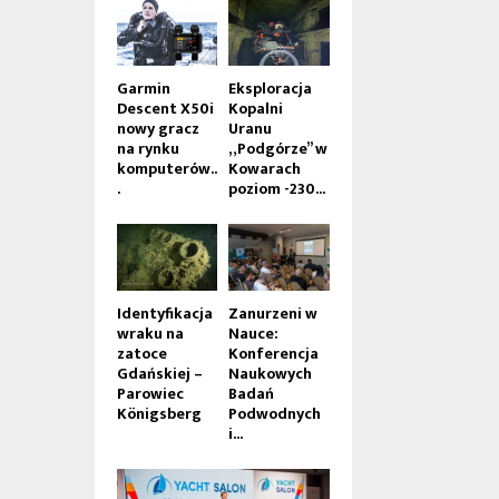
Garmin
Eksploracja
Descent X50i
Kopalni
nowy gracz
Uranu
na rynku
„Podgórze” w
komputerów..
Kowarach
.
poziom -230...
Identyfikacja
Zanurzeni w
wraku na
Nauce:
zatoce
Konferencja
Gdańskiej –
Naukowych
Parowiec
Badań
Königsberg
Podwodnych
i...