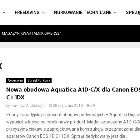
Ć
FREEDIVING
NURKOWANIE TECHNICZNE
SPRZ
MAGAZYN KWARTALNIK DIVERS24
X
Akcesoria
Sprzęt Nurkowy
Nowa obudowa Aquatica A1D-C/X dla Canon EO
C i 1DX
by
Tomasz Andrukajtis
30 stycznia 2014
79
Znany kanadyjski producent obudów podwodnych – Aquatica Digital
wypuścił właśnie na rynek nowy produkt. Model oznaczony A1D-C/X
precyzyjna ciekawie zaprojektowana konstrukcja, przeznaczona dl
aparatów Canon EOS 1D C i 1DX. Sprzęt dedykowany jest dla...