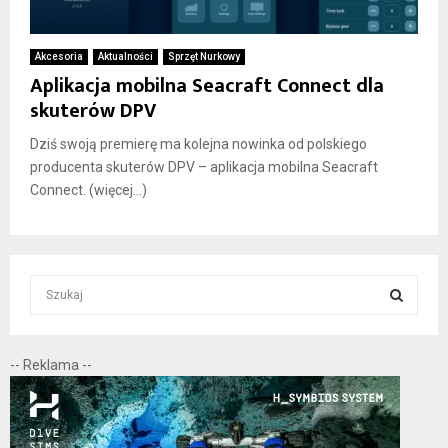
Akcesoria
Aktualności
Sprzęt Nurkowy
Aplikacja mobilna Seacraft Connect dla
skuterów DPV
Dziś swoją premierę ma kolejna nowinka od polskiego
producenta skuterów DPV – aplikacja mobilna Seacraft
Connect. (więcej…)
S
e
a
S
r
-- Reklama --
c
E
h
f
A
o