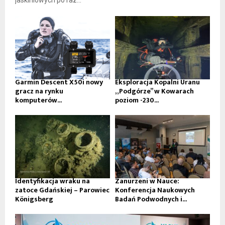
jaskiniowych po raz...
Garmin Descent X50i nowy
Eksploracja Kopalni Uranu
gracz na rynku
„Podgórze” w Kowarach
komputerów...
poziom -230...
Identyfikacja wraku na
Zanurzeni w Nauce:
zatoce Gdańskiej – Parowiec
Konferencja Naukowych
Königsberg
Badań Podwodnych i...