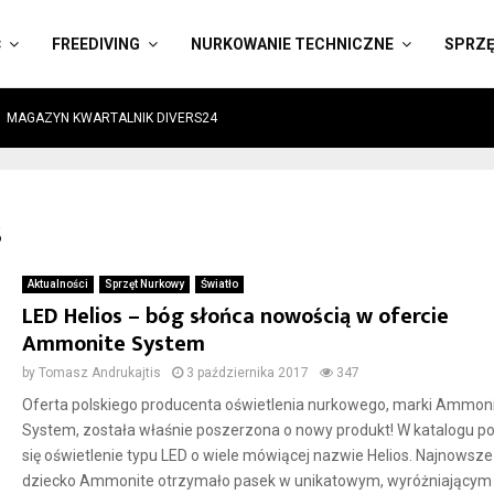
Ć
FREEDIVING
NURKOWANIE TECHNICZNE
SPRZ
MAGAZYN KWARTALNIK DIVERS24
s
Aktualności
Sprzęt Nurkowy
Światło
LED Helios – bóg słońca nowością w ofercie
Ammonite System
by
Tomasz Andrukajtis
3 października 2017
347
Oferta polskiego producenta oświetlenia nurkowego, marki Ammon
System, została właśnie poszerzona o nowy produkt! W katalogu po
się oświetlenie typu LED o wiele mówiącej nazwie Helios. Najnowsze
dziecko Ammonite otrzymało pasek w unikatowym, wyróżniającym j