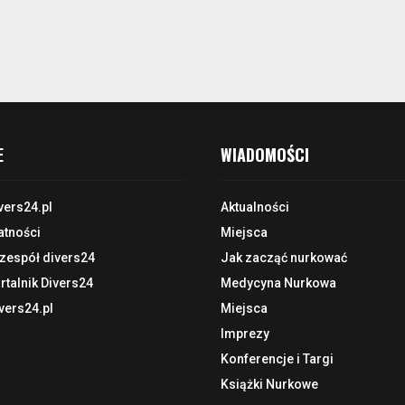
E
WIADOMOŚCI
vers24.pl
Aktualności
atności
Miejsca
 zespół divers24
Jak zacząć nurkować
talnik Divers24
Medycyna Nurkowa
vers24.pl
Miejsca
Imprezy
Konferencje i Targi
Książki Nurkowe