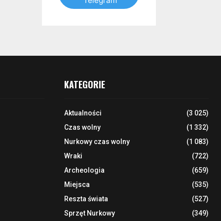
Telegram
KATEGORIE
Aktualności
(3 025)
Czas wolny
(1 332)
Nurkowy czas wolny
(1 083)
Wraki
(722)
Archeologia
(659)
Miejsca
(535)
Reszta świata
(527)
Sprzęt Nurkowy
(349)