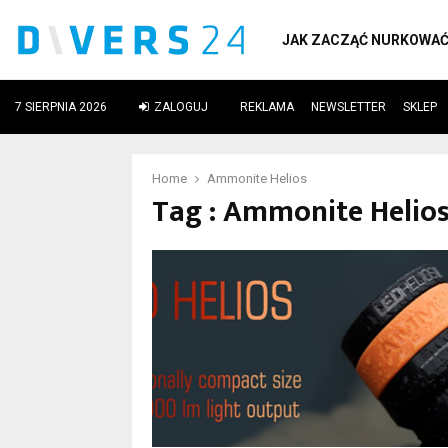
JAK ZACZĄĆ NURKOWA
7 SIERPNIA 2026
ZALOGUJ
REKLAMA
NEWSLETTER
SKLEP
ube
Home
Ammonite Helios
Tag : Ammonite Helio