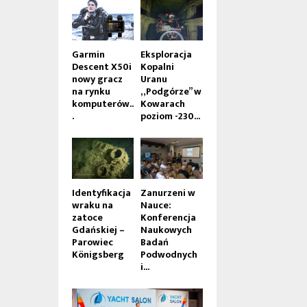
Garmin
Eksploracja
Descent X50i
Kopalni
nowy gracz
Uranu
na rynku
„Podgórze” w
komputerów..
Kowarach
.
poziom -230...
Identyfikacja
Zanurzeni w
wraku na
Nauce:
zatoce
Konferencja
Gdańskiej –
Naukowych
Parowiec
Badań
Königsberg
Podwodnych
i...