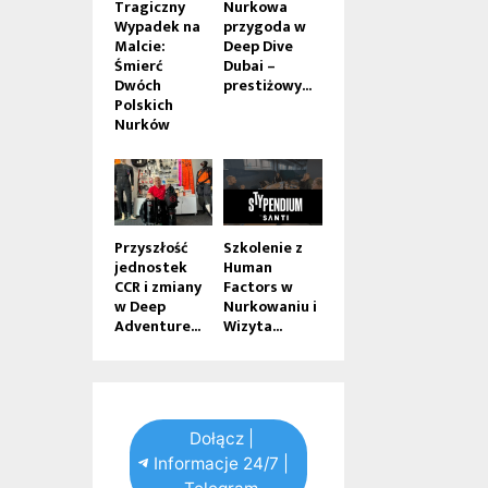
Tragiczny
Nurkowa
Wypadek na
przygoda w
Malcie:
Deep Dive
Śmierć
Dubai –
Dwóch
prestiżowy...
Polskich
Nurków
Przyszłość
Szkolenie z
jednostek
Human
CCR i zmiany
Factors w
w Deep
Nurkowaniu i
Adventure...
Wizyta...
Dołącz |
Informacje 24/7 |