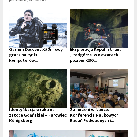
Garmin Descent X50i nowy
Eksploracja Kopalni Uranu
gracz na rynku
„Podgórze” w Kowarach
komputerów...
poziom -230...
Identyfikacja wraku na
Zanurzeni w Nauce:
zatoce Gdańskiej – Parowiec
Konferencja Naukowych
Königsberg
Badań Podwodnych i...