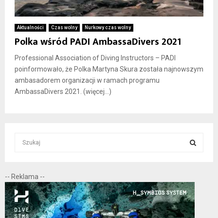
Aktualności
Czas wolny
Nurkowy czas wolny
Polka wśród PADI AmbassaDivers 2021
Professional Association of Diving Instructors – PADI
poinformowało, że Polka Martyna Skura została najnowszym
ambasadorem organizacji w ramach programu
AmbassaDivers 2021. (więcej…)
S
e
a
S
r
-- Reklama --
c
E
h
f
A
o